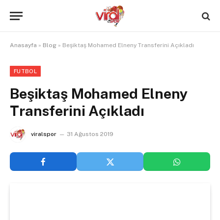
Anasayfa
»
Blog
»
Beşiktaş Mohamed Elneny Transferini Açıkladı
FUTBOL
Beşiktaş Mohamed Elneny
Transferini Açıkladı
viralspor
31 Ağustos 2019