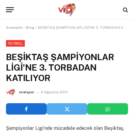
Anasayfa
»
Blog
»
BEŞİKTAŞ ŞAMPİYONLAR LİGİ'NE 3. TORBADAN KATILIYOR
FUTBOL
BEŞİKTAŞ ŞAMPİYONLAR
LİGİ'NE 3. TORBADAN
KATILIYOR
viralspor
3 Ağustos 2017
Şampiyonlar Ligi’nde mücadele edecek olan Beşiktaş,