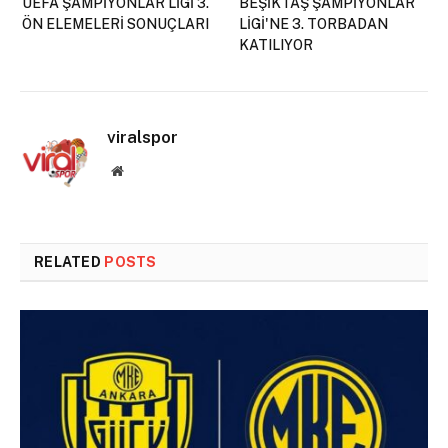
UEFA ŞAMPİYONLAR LİGİ 3.
BEŞİKTAŞ ŞAMPİYONLAR
ÖN ELEMELERİ SONUÇLARI
LİGİ'NE 3. TORBADAN
KATILIYOR
viralspor
Website
RELATED
POSTS