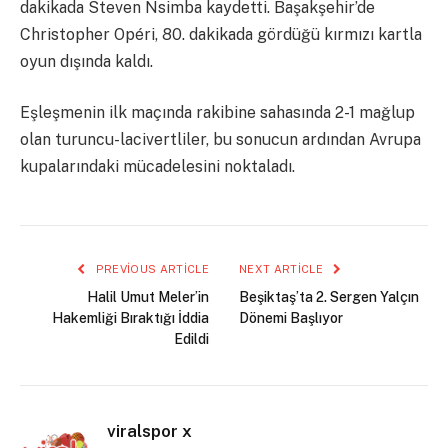
dakikada Steven Nsimba kaydetti. Başakşehir’de
Christopher Opéri, 80. dakikada gördüğü kırmızı kartla
oyun dışında kaldı.
Eşleşmenin ilk maçında rakibine sahasında 2-1 mağlup
olan turuncu-lacivertliler, bu sonucun ardından Avrupa
kupalarındaki mücadelesini noktaladı.
PREVIOUS ARTICLE
NEXT ARTICLE
Halil Umut Meler’in
Beşiktaş’ta 2. Sergen Yalçın
Hakemliği Bıraktığı İddia
Dönemi Başlıyor
Edildi
viralspor x