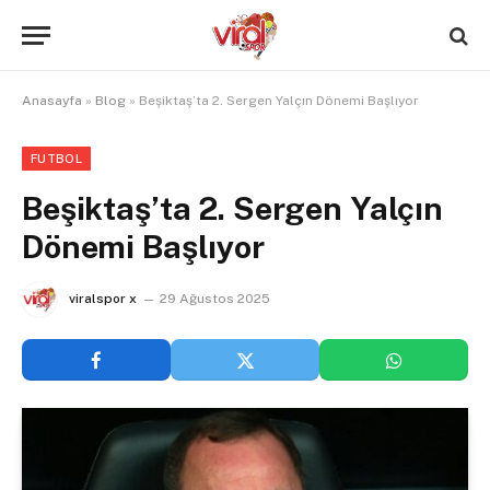
Anasayfa
»
Blog
»
Beşiktaş’ta 2. Sergen Yalçın Dönemi Başlıyor
FUTBOL
Beşiktaş’ta 2. Sergen Yalçın
Dönemi Başlıyor
viralspor x
29 Ağustos 2025