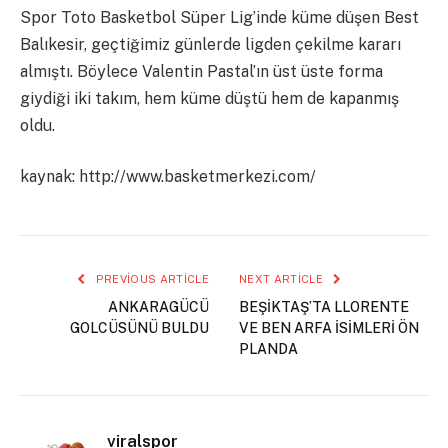
Spor Toto Basketbol Süper Lig’inde küme düşen Best
Balıkesir, geçtiğimiz günlerde ligden çekilme kararı
almıştı. Böylece Valentin Pastal’ın üst üste forma
giydiği iki takım, hem küme düştü hem de kapanmış
oldu.
kaynak: http://www.basketmerkezi.com/
PREVIOUS ARTICLE
NEXT ARTICLE
ANKARAGÜCÜ
BEŞİKTAŞ’TA LLORENTE
GOLCÜSÜNÜ BULDU
VE BEN ARFA İSİMLERİ ÖN
PLANDA
viralspor