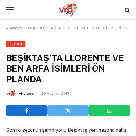
Anasayfa
»
Blog
»
BEŞİKTAŞ’TA LLORENTE VE BEN ARFA İSİMLERİ ÖN PLANDA
FUTBOL
BEŞİKTAŞ’TA LLORENTE VE
BEN ARFA İSİMLERİ ÖN
PLANDA
viralspor
20 Haziran 2017
Son iki sezonun şampiyonu Beşiktaş yeni sezona daha