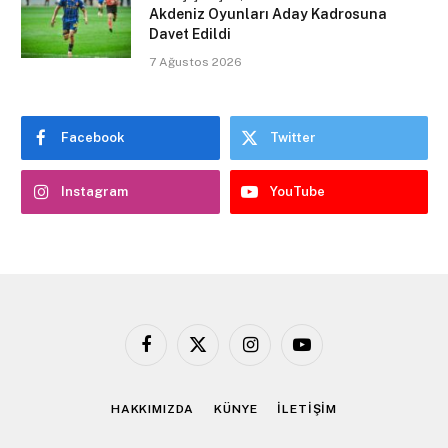
Akdeniz Oyunları Aday Kadrosuna
Davet Edildi
7 Ağustos 2026
Facebook
Twitter
Instagram
YouTube
Facebook
X
Instagram
YouTube
(Twitter)
HAKKIMIZDA
KÜNYE
İLETİŞİM