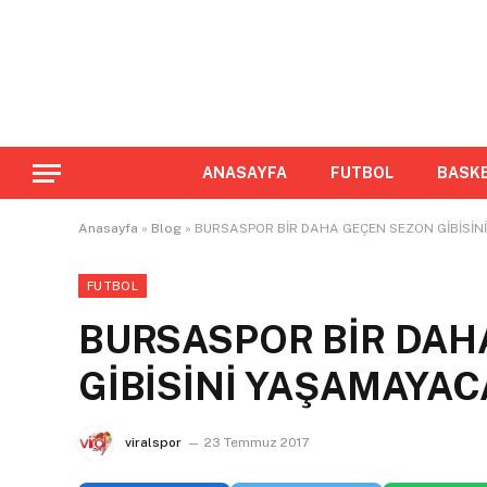
ANASAYFA
FUTBOL
BASK
Anasayfa
»
Blog
»
BURSASPOR BİR DAHA GEÇEN SEZON GİBİSİ
FUTBOL
BURSASPOR BİR DAH
GİBİSİNİ YAŞAMAYA
viralspor
23 Temmuz 2017