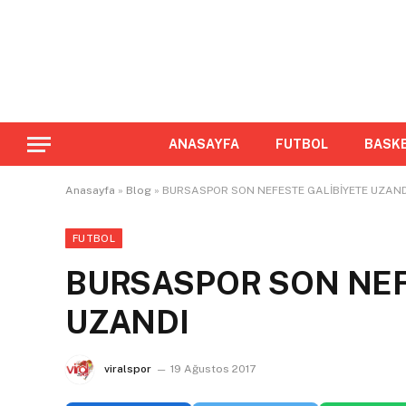
ANASAYFA
FUTBOL
BASK
Anasayfa
»
Blog
»
BURSASPOR SON NEFESTE GALİBİYETE UZAND
FUTBOL
BURSASPOR SON NEF
UZANDI
viralspor
19 Ağustos 2017