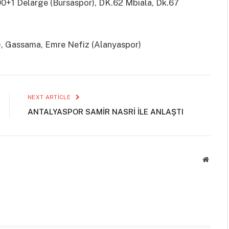
0+1 Delarge (Bursaspor), DK.62 Mbiala, Dk.67
, Gassama, Emre Nefiz (Alanyaspor)
NEXT ARTICLE
ANTALYASPOR SAMİR NASRİ İLE ANLAŞTI
Websit