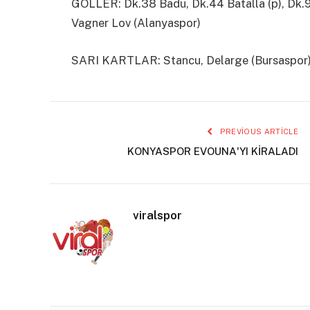
GOLLER: Dk.38 Badu, Dk.44 Batalla (p), Dk.9
Vagner Lov (Alanyaspor)
SARI KARTLAR: Stancu, Delarge (Bursaspor)
PREVIOUS ARTICLE
KONYASPOR EVOUNA'YI KİRALADI
viralspor