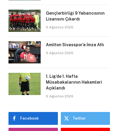
Gençlerbirliği 9 Yabancısının
Lisansını Çıkardı
6 Ağustos 2026
Amilton Sivasspor’a İmza Attı
6 Ağustos 2026
1. Lig’de 1. Hafta
Müsabakalarının Hakemleri
Açıklandı
6 Ağustos 2026
Facebook
Twitter