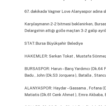
67. dakikada Vagner Love Alanyaspor adına sk
Karşılaşmanın 2-2 bitmesi beklenirken, Burs
Delarge’nin attığı golle maçtan 3-2 galip ayrıl
STAT:Bursa Büyükşehir Belediye
HAKEMLER: Serkan Tokat , Mustafa Sönmez 
BURSASPOR: Harun – Barış Yardımcı (Dk.64 Furk
Badu , John (Dk.53 Jorquera ), Batalla , Stanc
ALANYASPOR: Haydar – Gassama , Fofana (Dk.6
Matiatis (Dk.61 Cenk Ahmet ), Emre Akbaba, E