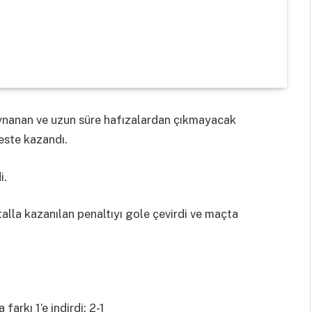
ynanan ve uzun süre hafızalardan çıkmayacak
feste kazandı.
i.
alla kazanılan penaltıyı gole çevirdi ve maçta
arkı 1’e indirdi: 2-1