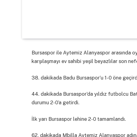
Bursaspor ile Aytemiz Alanyaspor arasında o
karşılaşmayı ev sahibi yeşil beyazlılar son ne
38. dakikada Badu Bursaspor’u 1-0 öne geçird
44. dakikada Bursaspor’da yıldız futbolcu Bat
durumu 2-0’a getirdi.
İlk yarı Bursaspor lehine 2-0 tamamlandı.
62. dakikada Mbilla Aytemiz Alanyaspor adına f