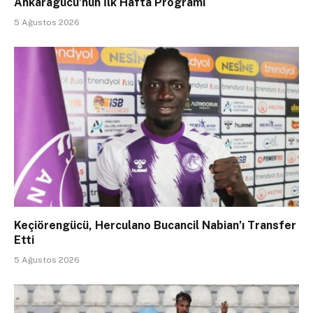
Ankaragücü’nün İlk Hafta Programı
5 Ağustos 2026
Keçiörengücü, Herculano Bucancil Nabian’ı Transfer
Etti
5 Ağustos 2026