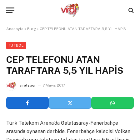
Anasayfa
»
Blog
»
CEP TELEFONU ATAN TARAFTARA 5,5 YIL HAPİS
FUTBOL
CEP TELEFONU ATAN
TARAFTARA 5,5 YIL HAPİS
viralspor
7 Mayıs 2017
Türk Telekom Arena’da Galatasaray-Fenerbahçe
arasında oynanan derbide, Fenerbahçe kalecisi Volkan
Demirel’e cep telefonu fırlatan taraftara, 5.5 yıl hapis