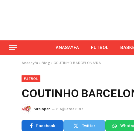
ANASAYFA
FUTBOL
BASK
Anasayfa
»
Blog
»
COUTINHO BARCELONA'DA
FUTBOL
COUTINHO BARCELO
viralspor
8 Ağustos 2017
Facebook
Twitter
Whats