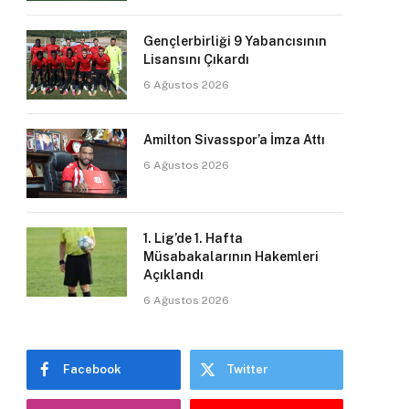
Gençlerbirliği 9 Yabancısının
Lisansını Çıkardı
6 Ağustos 2026
Amilton Sivasspor’a İmza Attı
6 Ağustos 2026
1. Lig’de 1. Hafta
Müsabakalarının Hakemleri
Açıklandı
6 Ağustos 2026
Facebook
Twitter