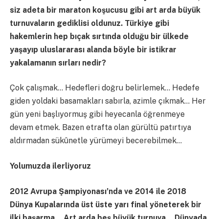
siz adeta bir maraton koşucusu gibi art arda büyük
turnuvaların gediklisi oldunuz. Türkiye gibi
hakemlerin hep bıçak sırtında olduğu bir ülkede
yaşayıp uluslararası alanda böyle bir istikrar
yakalamanın sırları nedir?
Çok çalışmak… Hedefleri doğru belirlemek… Hedefe
giden yoldaki basamakları sabırla, azimle çıkmak… Her
gün yeni başlıyormuş gibi heyecanla öğrenmeye
devam etmek. Bazen etrafta olan gürültü patırtıya
aldırmadan sükûnetle yürümeyi becerebilmek…
Yolumuzda ilerliyoruz
2012 Avrupa Şampiyonası’nda ve 2014 ile 2018
Dünya Kupalarında üst üste yarı final yöneterek bir
ilki başarma… Art arda beş büyük turnuva… Dünyada