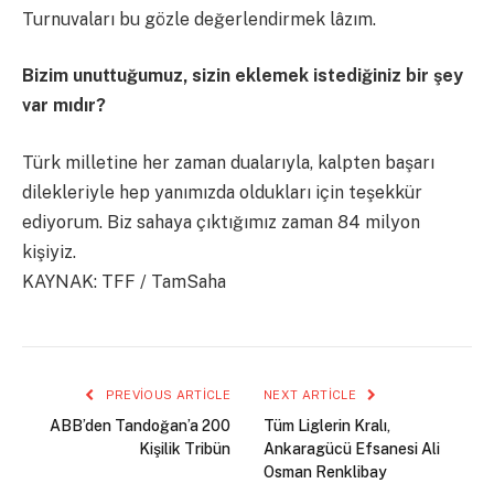
Turnuvaları bu gözle değerlendirmek lâzım.
Bizim unuttuğumuz, sizin eklemek istediğiniz bir şey
var mıdır?
Türk milletine her zaman dualarıyla, kalpten başarı
dilekleriyle hep yanımızda oldukları için teşekkür
ediyorum. Biz sahaya çıktığımız zaman 84 milyon
kişiyiz.
KAYNAK: TFF / TamSaha
PREVIOUS ARTICLE
NEXT ARTICLE
ABB’den Tandoğan’a 200
Tüm Liglerin Kralı,
Kişilik Tribün
Ankaragücü Efsanesi Ali
Osman Renklibay