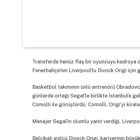
Transferde henüz flaş bir oyuncuyu kadroya d
Fenerbahçe’nin Liverpool’lu Divock Origi için g
Basketbol takımının ünlü antrenörü Obradovic
günlerde ortağı Segal’le birlikte İstanbul’a ge
Comolli ile görüştürdü. Comolli, Origi’yi kirala
Menajer Segal’in olumlu yanıt verdiği, Liverpo
Belçikalı golcü Divock Origi, kariyerinin büyü