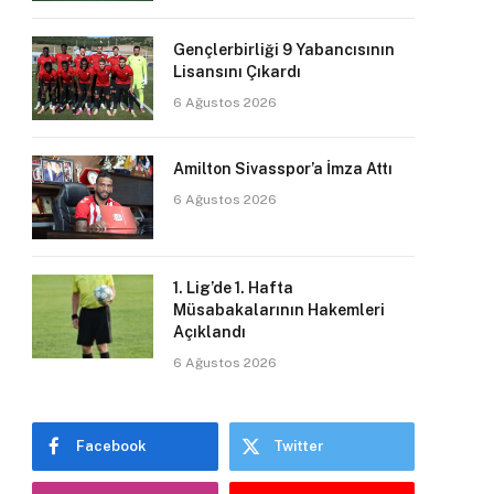
Gençlerbirliği 9 Yabancısının
Lisansını Çıkardı
6 Ağustos 2026
Amilton Sivasspor’a İmza Attı
6 Ağustos 2026
1. Lig’de 1. Hafta
Müsabakalarının Hakemleri
Açıklandı
6 Ağustos 2026
Facebook
Twitter