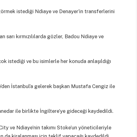
örmek istediği Ndiaye ve Denayer’in transferlerini
an sarı kırmızılılarda gözler, Badou Ndiaye ve
k istediği ve bu isimlerle her konuda anlaşıldığı
e’den İstanbul’a gelerek başkan Mustafa Cengiz ile
edar ile birlikte İngiltere’ye gideceği kaydedildi.
ity ve Ndiaye’nin takımı Stoke’un yöneticileriyle
ın da kiralanması için teklif yapacağı kaydedildi.