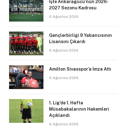
İşte Ankaragücü’nün 2026-
2027 Sezonu Kadrosu
6 Ağustos 2026
Gençlerbirliği 9 Yabancısının
Lisansını Çıkardı
6 Ağustos 2026
Amilton Sivasspor’a İmza Attı
6 Ağustos 2026
1. Lig’de 1. Hafta
Müsabakalarının Hakemleri
Açıklandı
6 Ağustos 2026