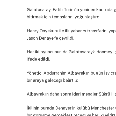
Galatasaray, Fatih Terim’in yeniden kadroda g
bitirmek için temaslarını yoğunlaştırdı.
Henry Onyekuru ile ilk yabancı transferini yap
Jason Denayer’e çevrildi.
Her iki oyuncunun da Galatasaray’a dönmeyi ço
ifade edildi.
Yönetici Abdurrahim Albayrak’ın bugün İsviçr
bir araya geleceği belirtildi.
Albayrak’ın daha sonra idari menajer Şükrü Han
İkilinin burada Denayer’in kulübü Manchester C
bir görüşme gerçekleştireceği ve her iki yıldız