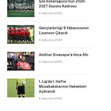
İşte Ankaragücü’nün 2026-
2027 Sezonu Kadrosu
6 Ağustos 2026
Gençlerbirliği 9 Yabancısının
Lisansını Çıkardı
6 Ağustos 2026
Amilton Sivasspor’a İmza Attı
6 Ağustos 2026
1. Lig’de 1. Hafta
Müsabakalarının Hakemleri
Açıklandı
6 Ağustos 2026