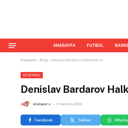
ANASAYFA
FUTBOL
BASK
Anasayfa
»
Blog
»
Denislav Bardarov Halkbank’ta
VOLEYBOL
Denislav Bardarov Hal
viralspor x
5 Haziran 2026
Facebook
Twitter
Whats