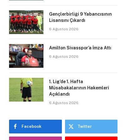
Gençlerbirliği 9 Yabancısının
Lisansını Çıkardı
6 Ağustos 2026
Amilton Sivasspor’a İmza Attı
6 Ağustos 2026
1. Lig’de 1. Hafta
Müsabakalarının Hakemleri
Açıklandı
6 Ağustos 2026
Facebook
Twitter