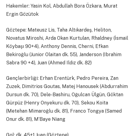
Hakemler: Yasin Kol, Abdullah Bora Özkara, Murat
Ergin Gözütok
Göztepe: Mateusz Lis, Taha Altıkardeş, Heliton,
Novatus Miroshi, Arda Okan Kurtulan, Rhaldney (İsmail
Köybaşı 90+4), Anthony Dennis, Cherni, Efkan
Bekiroğlu (Junior Olaitan dk. 55), Janderson (Ibrahim
Sabra 90 +4), Juan (Ahmed Ildız dk. 82)
Gençlerbirliği: Erhan Erentürk, Pedro Pereira, Zan
Zuzek, Dimitrios Goutas, Matej Hanousek (Abdurrahim
Dursun dk. 70), Dele-Bashiru, Oğulcan Ülgün, Göktan
Gürpüz (Henry Onyekuru dk. 70), Sekou Koita
(Metehan Mimaroğlu dk. 81), Franco Tongya (Samed
Onur dk. 81), M’Baye Niang
Gol: dk. 45+1 Juan (Göztepe)