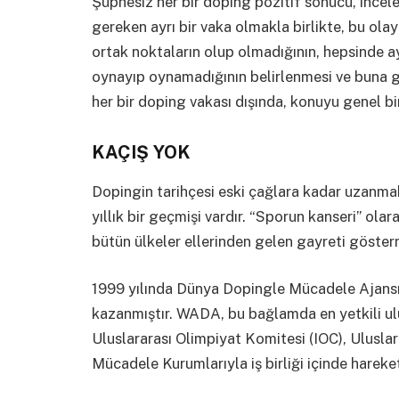
Şüphesiz her bir doping pozitif sonucu, incele
gereken ayrı bir vaka olmakla birlikte, bu ola
ortak noktaların olup olmadığının, hepsinde a
oynayıp oynamadığının belirlenmesi ve buna g
her bir doping vakası dışında, konuyu genel 
KAÇIŞ YOK
Dopingin tarihçesi eski çağlara kadar uzanma
yıllık bir geçmişi vardır. “Sporun kanseri” o
bütün ülkeler ellerinden gelen gayreti göster
1999 yılında Dünya Dopingle Mücadele Ajansın
kazanmıştır. WADA, bu bağlamda en yetkili u
Uluslararası Olimpiyat Komitesi (IOC), Ulusla
Mücadele Kurumlarıyla iş birliği içinde hareke