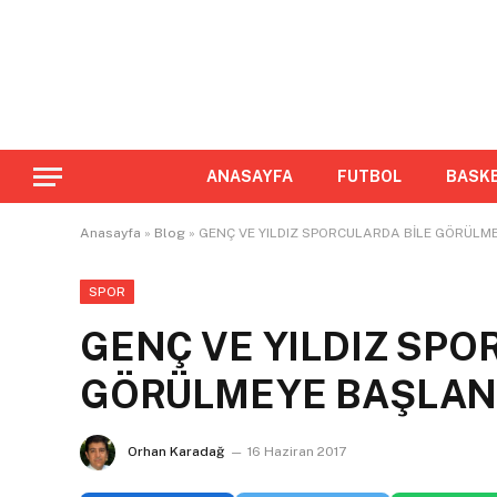
ANASAYFA
FUTBOL
BASK
Anasayfa
»
Blog
»
GENÇ VE YILDIZ SPORCULARDA BİLE GÖRÜLM
SPOR
GENÇ VE YILDIZ SPO
GÖRÜLMEYE BAŞLAN
Orhan Karadağ
16 Haziran 2017