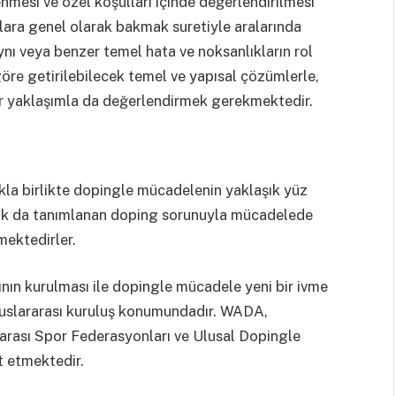
nmesi ve özel koşulları içinde değerlendirilmesi
ylara genel olarak bakmak suretiyle aralarında
ynı veya benzer temel hata ve noksanlıkların rol
öre getirilebilecek temel ve yapısal çözümlerle,
bir yaklaşımla da değerlendirmek gerekmektedir.
kla birlikte dopingle mücadelenin yaklaşık yüz
larak da tanımlanan doping sorunuyla mücadelede
mektedirler.
ın kurulması ile dopingle mücadele yeni bir ivme
luslararası kuruluş konumundadır. WADA,
rarası Spor Federasyonları ve Ulusal Dopingle
t etmektedir.