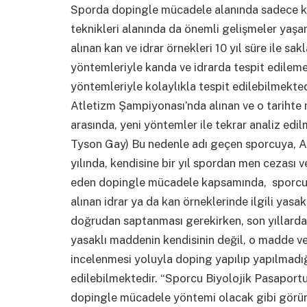
Sporda dopingle mücadele alanında sadece k
teknikleri alanında da önemli gelişmeler yaş
alınan kan ve idrar örnekleri 10 yıl süre ile sa
yöntemleriyle kanda ve idrarda tespit edilem
yöntemleriyle kolaylıkla tespit edilebilmekte
Atletizm Şampiyonası’nda alınan ve o tarihte 
arasında, yeni yöntemler ile tekrar analiz edi
Tyson Gay) Bu nedenle adı geçen sporcuya, 
yılında, kendisine bir yıl spordan men cezası ve
eden dopingle mücadele kapsamında, sporcun
alınan idrar ya da kan örneklerinde ilgili yas
doğrudan saptanması gerekirken, son yıllarda 
yasaklı maddenin kendisinin değil, o madde vey
incelenmesi yoluyla doping yapılıp yapılmadığı
edilebilmektedir. “Sporcu Biyolojik Pasaport
dopingle mücadele yöntemi olacak gibi görü