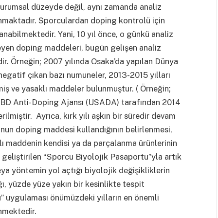
urumsal düzeyde değil, aynı zamanda analiz
anmaktadır. Sporculardan doping kontrolü için
klanabilmektedir. Yani, 10 yıl önce, o günkü analiz
eyen doping maddeleri, bugün gelişen analiz
dir. Örneğin; 2007 yılında Osaka’da yapılan Dünya
negatif çıkan bazı numuneler, 2013-2015 yılları
lmiş ve yasaklı maddeler bulunmuştur. ( Örneğin;
ABD Anti-Doping Ajansı (USADA) tarafından 2014
rilmiştir. Ayrıca, kırk yılı aşkın bir süredir devam
un doping maddesi kullandığının belirlenmesi,
aklı maddenin kendisi ya da parçalanma ürünlerinin
geliştirilen “Sporcu Biyolojik Pasaportu”yla artık
a yöntemin yol açtığı biyolojik değişikliklerin
, yüzde yüze yakın bir kesinlikte tespit
u” uygulaması önümüzdeki yılların en önemli
nmektedir.