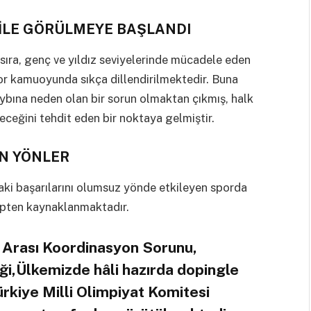
BİLE GÖRÜLMEYE BAŞLANDI
sıra, genç ve yıldız seviyelerinde mücadele eden
or kamuoyunda sıkça dillendirilmektedir. Buna
bına neden olan bir sorun olmaktan çıkmış, halk
leceğini tehdit eden bir noktaya gelmiştir.
N YÖNLER
daki başarılarını olumsuz yönde etkileyen sporda
epten kaynaklanmaktadır.
 Arası Koordinasyon Sorunu,
ği,Ülkemizde hâli hazırda dopingle
rkiye Milli Olimpiyat Komitesi