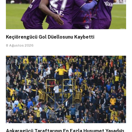
Keçiörengücü Gol Düellosunu Kaybetti
8 Ağustos 2026
Ankaragücü Taraftarının En Fazla Husumet Yaşadığı