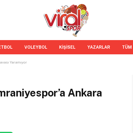
ETBOL
VOLEYBOL
KİŞİSEL
YAZARLAR
TÜM
avası Yaramıyor
Ümraniyespor’a Ankara