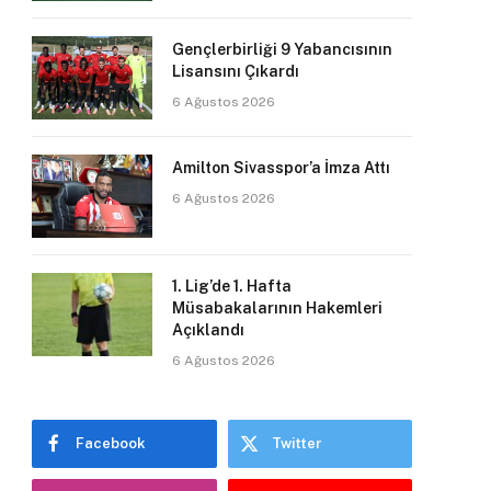
Gençlerbirliği 9 Yabancısının
Lisansını Çıkardı
6 Ağustos 2026
Amilton Sivasspor’a İmza Attı
6 Ağustos 2026
1. Lig’de 1. Hafta
Müsabakalarının Hakemleri
Açıklandı
6 Ağustos 2026
Facebook
Twitter