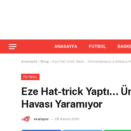
ANASAYFA
FUTBOL
BASK
Anasayfa
»
Blog
»
Eze Hat-trick Yaptı… Ümraniyespor’a Ankara H
FUTBOL
Eze Hat-trick Yaptı… 
Havası Yaramıyor
viralspor
28 Kasım 2021