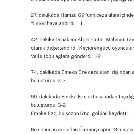
27. dakikada Hamza Gür’ünn ceza alanı içind
fileleri havalandırdı: 1-1
42. dakikada hakem Alper Çetin, Mehmet Tayf
olarak değerlendirdi. Keçiörengücü oyuncuları 
Valle topu ağlara gönderdi: 1-2
74. dakikada Emeka Eze ceza alanı dışından att
buluşturdu: 2-2
90. dakikada Emeka Eze orta sahadan taşıdığı
buluşturdu: 3-2
Emeka Eze, bu sezon 6’ncı golünü kaydetti.
Bu sonucun ardından Ümraniyespor 13 maçta 