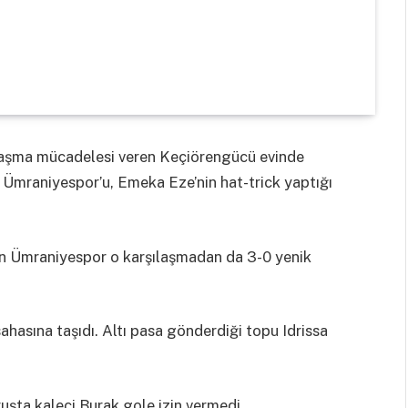
aklaşma mücadelesi veren Keçiörengücü evinde
 Ümraniyespor’u, Emeka Eze’nin hat-trick yaptığı
an Ümraniyespor o karşılaşmadan da 3-0 yenik
ahasına taşıdı. Altı pasa gönderdiği topu Idrissa
uruşta kaleci Burak gole izin vermedi.