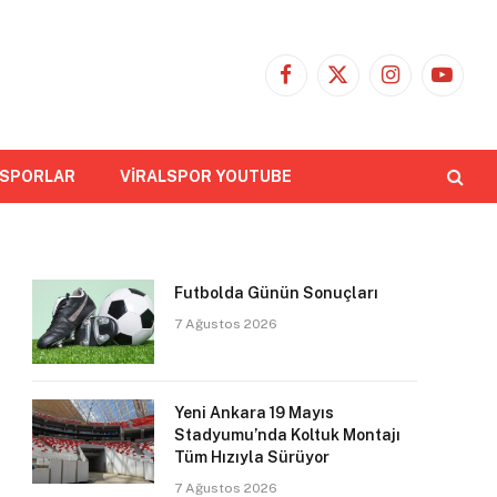
Facebook
X
Instagram
YouTub
(Twitter)
 SPORLAR
VİRALSPOR YOUTUBE
Futbolda Günün Sonuçları
7 Ağustos 2026
Yeni Ankara 19 Mayıs
Stadyumu’nda Koltuk Montajı
Tüm Hızıyla Sürüyor
7 Ağustos 2026