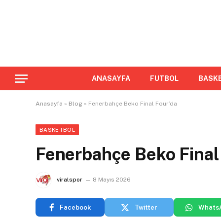
ANASAYFA
FUTBOL
BASK
Anasayfa
»
Blog
»
Fenerbahçe Beko Final Four’da
BASKETBOL
Fenerbahçe Beko Final
viralspor
8 Mayıs 2026
Facebook
Twitter
Whats