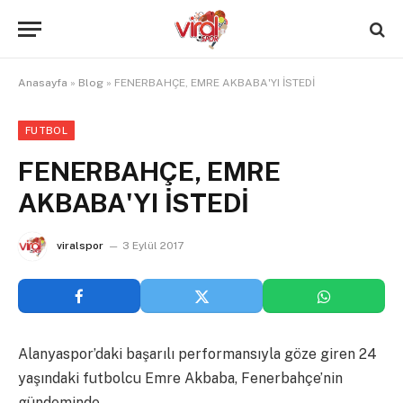
Anasayfa
»
Blog
»
FENERBAHÇE, EMRE AKBABA'YI İSTEDİ
FUTBOL
FENERBAHÇE, EMRE
AKBABA'YI İSTEDİ
viralspor
3 Eylül 2017
Alanyaspor’daki başarılı performansıyla göze giren 24
yaşındaki futbolcu Emre Akbaba, Fenerbahçe’nin
gündeminde.