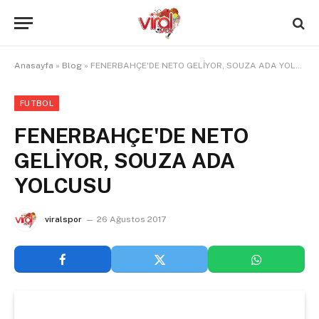
Anasayfa
»
Blog
»
FENERBAHÇE'DE NETO GELİYOR, SOUZA ADA YOLCUSU
FUTBOL
FENERBAHÇE'DE NETO
GELİYOR, SOUZA ADA
YOLCUSU
viralspor
26 Ağustos 2017