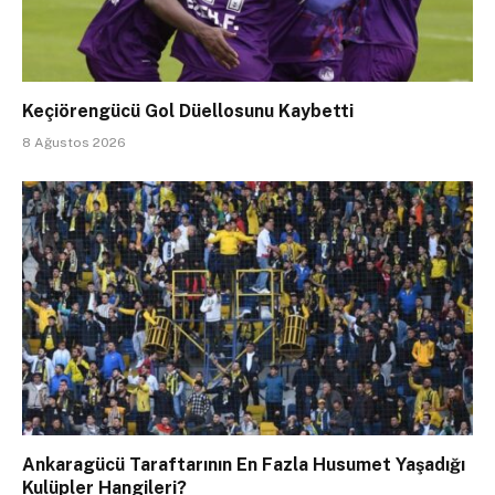
Keçiörengücü Gol Düellosunu Kaybetti
8 Ağustos 2026
Ankaragücü Taraftarının En Fazla Husumet Yaşadığı
Kulüpler Hangileri?