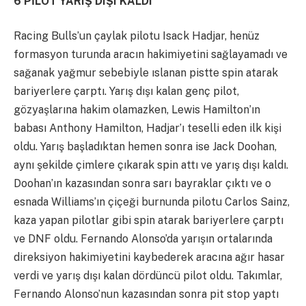
6 PİLOT YARIŞ DIŞI KALDI
Racing Bulls’un çaylak pilotu Isack Hadjar, henüz
formasyon turunda aracın hakimiyetini sağlayamadı ve
sağanak yağmur sebebiyle ıslanan pistte spin atarak
bariyerlere çarptı. Yarış dışı kalan genç pilot,
gözyaşlarına hakim olamazken, Lewis Hamilton’ın
babası Anthony Hamilton, Hadjar’ı teselli eden ilk kişi
oldu. Yarış başladıktan hemen sonra ise Jack Doohan,
aynı şekilde çimlere çıkarak spin attı ve yarış dışı kaldı.
Doohan’ın kazasından sonra sarı bayraklar çıktı ve o
esnada Williams’ın çiçeği burnunda pilotu Carlos Sainz,
kaza yapan pilotlar gibi spin atarak bariyerlere çarptı
ve DNF oldu. Fernando Alonso’da yarışın ortalarında
direksiyon hakimiyetini kaybederek aracına ağır hasar
verdi ve yarış dışı kalan dördüncü pilot oldu. Takımlar,
Fernando Alonso’nun kazasından sonra pit stop yaptı