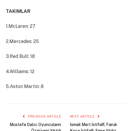
TAKIMLAR
1.McLaren: 27
2.Mercedes: 25
3.Red Bull: 18
4.Williams: 12
5.Aston Martin: 8
PREVIOUS ARTICLE
NEXT ARTICLE
Mustafa Dalcı: Oyuncuların
İsmail Mert İstifa!!!, Faruk
Özgüveni Yıkıldı
Koca İstifa!!!, Emre Yıldız