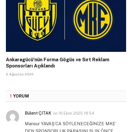
Ankaragücü’nün Forma Gögüs ve Sırt Reklam
Sponsorları Açıklandı
6 Ağustos 2026
1
YORUM
Bülent ÇITAK
on
16 Ekim 2025 18:54
Mansur YAVAŞ’CA SÖYLENECEĞİNİZE MKE’
DEN SPONSORLUK PARASINI SLIN ÖNCE….