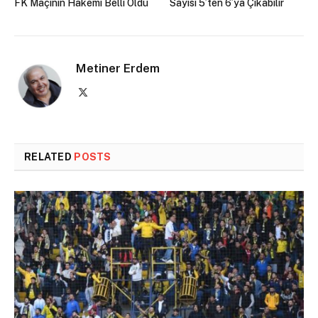
FK Maçının Hakemi Belli Oldu
Sayısı 5’ten 6’ya Çıkabilir
Metiner Erdem
X
(Twitter)
RELATED
POSTS