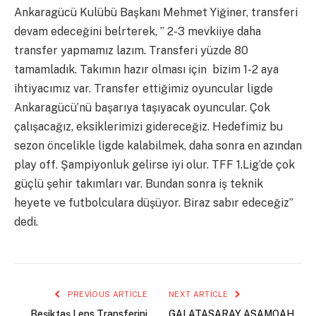
Ankaragücü Kulübü Başkanı Mehmet Yiğiner, transferi
devam edeceğini belrterek, ” 2-3 mevkiiye daha
transfer yapmamız lazım. Transferi yüzde 80
tamamladık. Takımın hazır olması için bizim 1-2 aya
ihtiyacımız var. Transfer ettiğimiz oyuncular ligde
Ankaragücü’nü başarıya taşıyacak oyuncular. Çok
çalışacağız, eksiklerimizi gidereceğiz. Hedefimiz bu
sezon öncelikle ligde kalabilmek, daha sonra en azından
play off. Şampiyonluk gelirse iyi olur. TFF 1.Lig’de çok
güçlü şehir takımları var. Bundan sonra iş teknik
heyete ve futbolculara düşüyor. Biraz sabır edeceğiz”
dedi.
PREVIOUS ARTICLE
NEXT ARTICLE
Beşiktaş Lens Transferini
GALATASARAY ASAMOAH