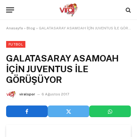
Anasayfa
»
Blog
»
GALATASARAY ASAMOAH İÇİN JUVENTUS İLE GÖRÜŞÜYOR
FUTBOL
GALATASARAY ASAMOAH
İÇİN JUVENTUS İLE
GÖRÜŞÜYOR
viralspor
6 Ağustos 2017