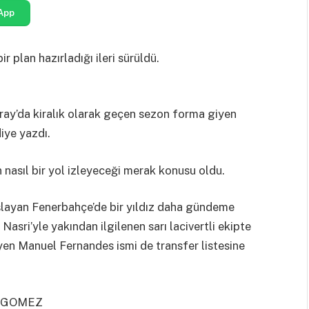
App
r plan hazırladığı ileri sürüldü.
ay’da kiralık olarak geçen sezon forma giyen
iye yazdı.
in nasıl bir yol izleyeceği merak konusu oldu.
şlayan Fenerbahçe’de bir yıldız daha gündeme
 Nasri’yle yakından ilgilenen sarı lacivertli ekipte
yen Manuel Fernandes ismi de transfer listesine
O GOMEZ