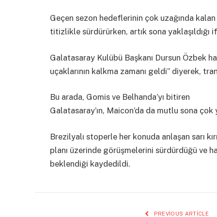
Geçen sezon hedeflerinin çok uzağında kalan G
titizlikle sürdürürken, artık sona yaklaşıldığı i
Galatasaray Kulübü Başkanı Dursun Özbek haft
uçaklarının kalkma zamanı geldi” diyerek, tran
Bu arada, Gomis ve Belhanda’yı bitiren
Galatasaray’ın, Maicon’da da mutlu sona çok ya
Brezilyalı stoperle her konuda anlaşan sarı k
planı üzerinde görüşmelerini sürdürdüğü ve ha
beklendiği kaydedildi.
PREVIOUS ARTICLE