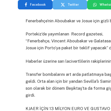
Facebook
Twitter
Whats
Fenerbahçe’nin Aboubakar ve Josue için gizli bi
Portekiz’de yayımlanan Record gazetesi,
“Fenerbahçe, Vincent Aboubakar ve Galatasar
Josue için Porto’ya paket bir teklif yapacak” d
Haberler üzerine sarı lacivertlilerin rakiplerin
Transfer bombalarını art arda patlatmaya ba
geldi. Orta alan için bir yandan Sevilla’lı Samir
son olarak bir dönem Beşiktaş’ta da forma gi
girdi.
KJAER İÇİN 13 MİLYON EURO VE GUSTAV