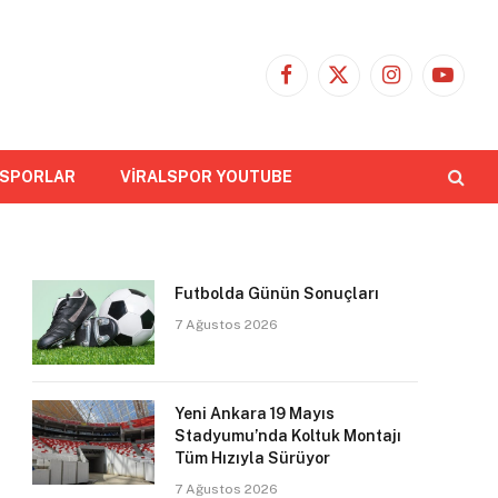
Facebook
X
Instagram
YouTub
(Twitter)
 SPORLAR
VİRALSPOR YOUTUBE
Futbolda Günün Sonuçları
7 Ağustos 2026
Yeni Ankara 19 Mayıs
Stadyumu’nda Koltuk Montajı
Tüm Hızıyla Sürüyor
7 Ağustos 2026