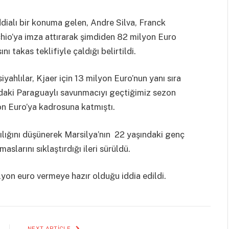
ddialı bir konuma gelen, Andre Silva, Franck
io’ya imza attırarak şimdiden 82 milyon Euro
ı takas teklifiyle çaldığı belirtildi.
iyahlılar, Kjaer için 13 milyon Euro’nun yanı sıra
ndaki Paraguaylı savunmacıyı geçtiğimiz sezon
on Euro’ya kadrosuna katmıştı.
sılığını düşünerek Marsilya’nın 22 yaşındaki genç
slarını sıklaştırdığı ileri sürüldü.
lyon euro vermeye hazır olduğu iddia edildi.
NEXT ARTICLE