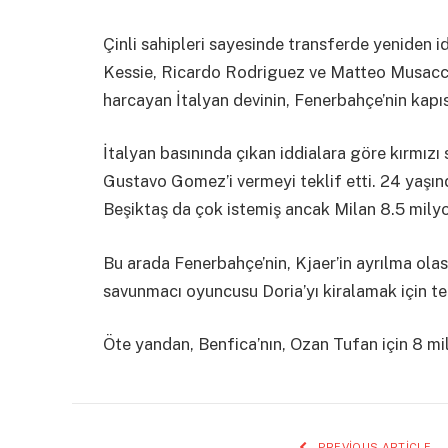
Çinli sahipleri sayesinde transferde yeniden i
Kessie, Ricardo Rodriguez ve Matteo Musacch
harcayan İtalyan devinin, Fenerbahçe’nin kapısın
İtalyan basınında çıkan iddialara göre kırmızı s
Gustavo Gomez’i vermeyi teklif etti. 24 yaşı
Beşiktaş da çok istemiş ancak Milan 8.5 mily
Bu arada Fenerbahçe’nin, Kjaer’in ayrılma ola
savunmacı oyuncusu Doria’yı kiralamak için tema
Öte yandan, Benfica’nın, Ozan Tufan için 8 mi
PREVIOUS ARTICLE