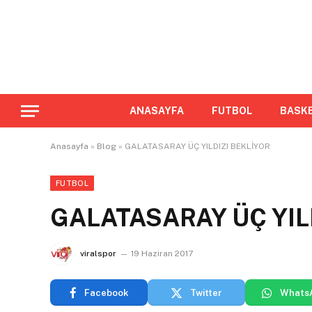
ANASAYFA
FUTBOL
BASK
Anasayfa
»
Blog
»
GALATASARAY ÜÇ YILDIZI BEKLİYOR
FUTBOL
GALATASARAY ÜÇ YIL
viralspor
19 Haziran 2017
Facebook
Twitter
Whats