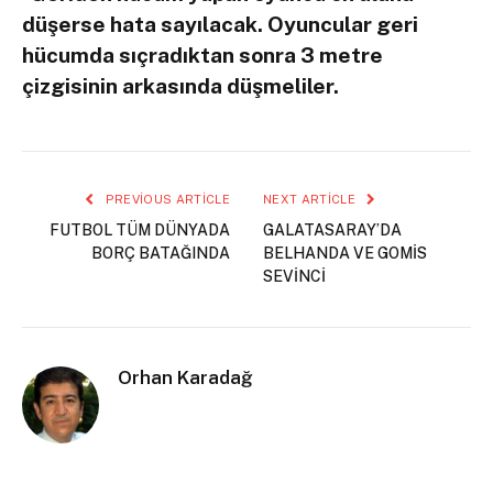
düşerse hata sayılacak. Oyuncular geri
hücumda sıçradıktan sonra 3 metre
çizgisinin arkasında düşmeliler.
PREVIOUS ARTICLE
NEXT ARTICLE
FUTBOL TÜM DÜNYADA
GALATASARAY’DA
BORÇ BATAĞINDA
BELHANDA VE GOMİS
SEVİNCİ
Orhan Karadağ