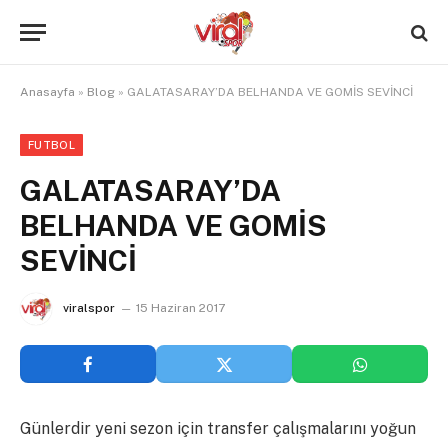
Anasayfa
»
Blog
»
GALATASARAY’DA BELHANDA VE GOMİS SEVİNCİ
FUTBOL
GALATASARAY’DA
BELHANDA VE GOMİS
SEVİNCİ
viralspor
15 Haziran 2017
Günlerdir yeni sezon için transfer çalışmalarını yoğun