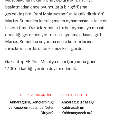
Müsabakanın hakemi Ümit Öztürk ikinci yarıyı
başlatmadan önce oyuncularla bir görüşme
gerçekleştirdi. Yeni Malatyaspor’un teknik direktörü
Marius Sumudica karşılaşmanın oynanmasını istese de,
hakem Ümit Öztürk zeminin futbol oynamaya müsait
olmadığı gerekçesiyle tekrar soyunma odasına gitti.
Marius Sumudica soyunma odası koridorlarında
itirazlarını sürdürünce kırmızı kart gördü.
Gaziantep FK-Yeni Malatya maçı Çarşamba günü
17.00’de kaldığı yerden devam edecek.
PREVIOUS ARTICLE
NEXT ARTICLE
Ankaragücü, Gençlerbirliği
Ankaragücü Yasağı
ve Keçiörengücü’nde Neler
Kaldıracak mı,
Oluyor?
Kaldırmayacak mı?