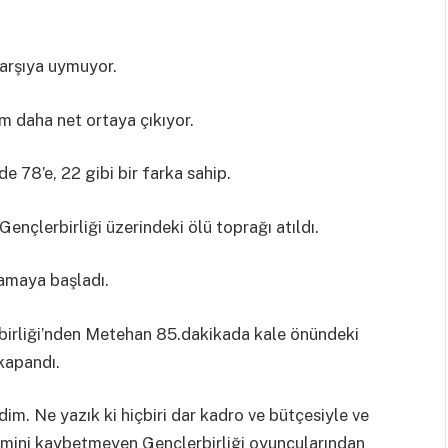
arşıya uymuyor.
m daha net ortaya çıkıyor.
 78’e, 22 gibi bir farka sahip.
nçlerbirliği üzerindeki ölü toprağı atıldı.
namaya başladı.
birliği’nden Metehan 85.dakikada kale önündeki
kapandı.
im. Ne yazık ki hiçbiri dar kadro ve bütçesiyle ve
zmini kaybetmeyen Gençlerbirliği oyuncularından