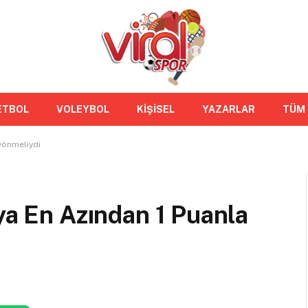
ETBOL
VOLEYBOL
KİŞİSEL
YAZARLAR
TÜM
 Dönmeliydi
’ya En Azından 1 Puanla