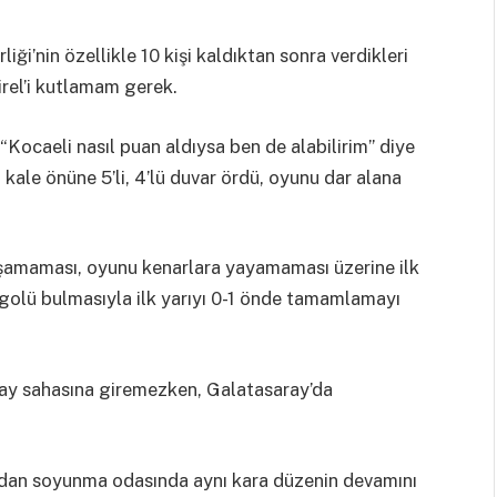
liği’nin özellikle 10 kişi kaldıktan sonra verdikleri
rel’i kutlamam gerek.
“Kocaeli nasıl puan aldıysa ben de alabilirim” diye
ale önüne 5’li, 4’lü duvar ördü, oyunu dar alana
 aşamaması, oyunu kenarlara yayamaması üzerine ilk
 golü bulmasıyla ilk yarıyı 0-1 önde tamamlamayı
aray sahasına giremezken, Galatasaray’da
dan soyunma odasında aynı kara düzenin devamını