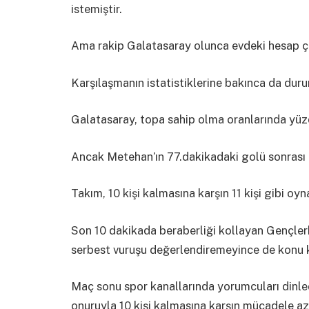
istemiştir.
Ama rakip Galatasaray olunca evdeki hesap ç
Karşılaşmanın istatistiklerine bakınca da duru
Galatasaray, topa sahip olma oranlarında yüzde
Ancak Metehan’ın 77.dakikadaki golü sonrası Ge
Takım, 10 kişi kalmasına karşın 11 kişi gibi oy
Son 10 dakikada beraberliği kollayan Gençler
serbest vuruşu değerlendiremeyince de konu 
Maç sonu spor kanallarında yorumcuları dinled
onuruyla 10 kişi kalmasına karşın mücadele a