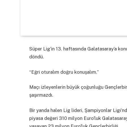
Süper Lig’in 13. haftasında Galatasaray’a konu
döndü.
“Eğri oturalım doğru konuşalım.”
Maçı izleyenlerin büyük çoğunluğu Gençlerbirl
şaşırmazdı.
Bir yanda halen Lig lideri, Şampiyonlar Ligi’nde
piyasa değeri 310 milyon Euro’luk Galatasaray
yaşayan 23 milyon Euro’luk Gençlerbirliği.