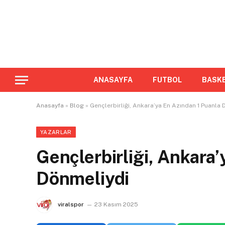
ANASAYFA
FUTBOL
BASK
Anasayfa
»
Blog
»
Gençlerbirliği, Ankara’ya En Azından 1 Puanla
YAZARLAR
Gençlerbirliği, Ankara
Dönmeliydi
viralspor
23 Kasım 2025