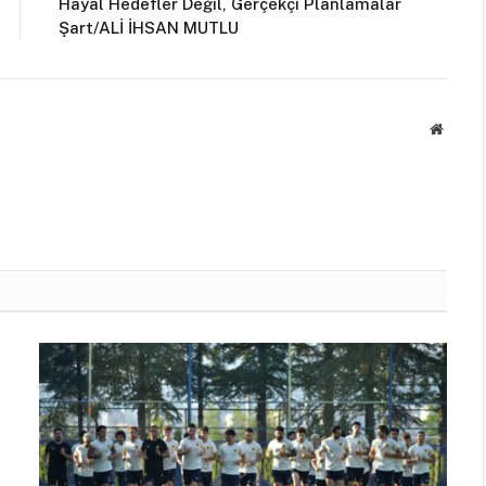
Hayal Hedefler Değil, Gerçekçi Planlamalar
Şart/ALİ İHSAN MUTLU
Websit