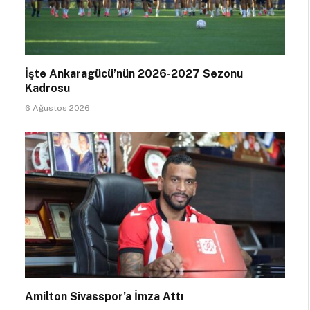
İşte Ankaragücü’nün 2026-2027 Sezonu
Kadrosu
6 Ağustos 2026
Amilton Sivasspor’a İmza Attı