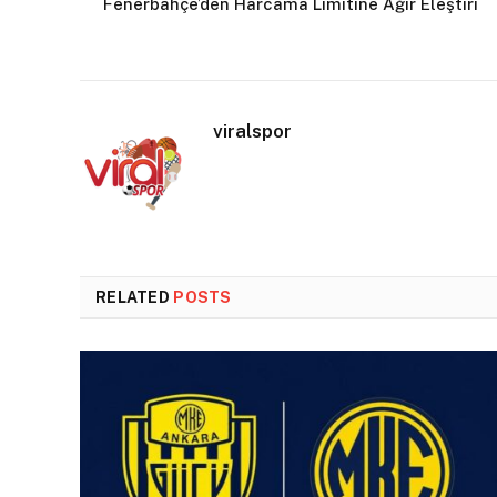
Fenerbahçe’den Harcama Limitine Ağır Eleştiri
viralspor
RELATED
POSTS