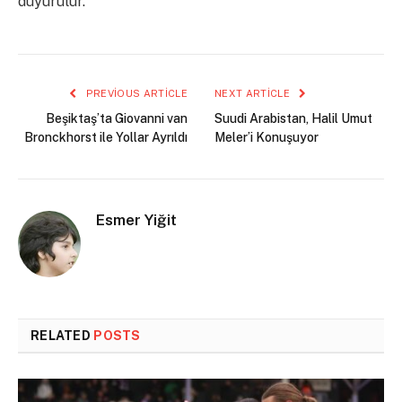
duyurulur.”
PREVIOUS ARTICLE
NEXT ARTICLE
Beşiktaş’ta Giovanni van
Suudi Arabistan, Halil Umut
Bronckhorst ile Yollar Ayrıldı
Meler’i Konuşuyor
Esmer Yiğit
RELATED
POSTS