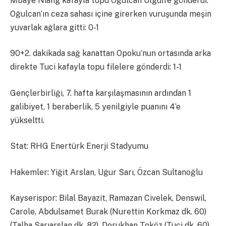
Mbaye Niang kafayla topu Oğulcan Ülgün’e gönderdi.
Oğulcan’ın ceza sahası içine girerken vuruşunda meşin
yuvarlak ağlara gitti: 0-1
90+2. dakikada sağ kanattan Opoku’nun ortasında arka
direkte Tuci kafayla topu filelere gönderdi: 1-1
Gençlerbirliği, 7. hafta karşılaşmasının ardından 1
galibiyet, 1 beraberlik, 5 yenilgiyle puanını 4’e
yükseltti.
Stat: RHG Enertürk Enerji Stadyumu
Hakemler: Yiğit Arslan, Uğur Sarı, Özcan Sultanoğlu
Kayserispor: Bilal Bayazit, Ramazan Civelek, Denswil,
Carole, Abdulsamet Burak (Nurettin Korkmaz dk. 60)
(Talha Sarıarslan dk. 82), Dorukhan Toköz (Tuci dk. 60),