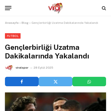
Anasayfa
»
Blog
»
Gençlerbirliği Uzatma Dakikalarında Yakalandı
FUTBOL
Gençlerbirliği Uzatma
Dakikalarında Yakalandı
viralspor
28 Eylül 2025