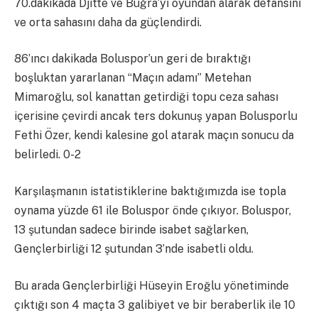
70.dakikada Djitte ve Buğra’yı oyundan alarak defansını
ve orta sahasını daha da güçlendirdi.
86’ıncı dakikada Boluspor’un geri de bıraktığı
boşluktan yararlanan “Maçın adamı” Metehan
Mimaroğlu, sol kanattan getirdiği topu ceza sahası
içerisine çevirdi ancak ters dokunuş yapan Bolusporlu
Fethi Özer, kendi kalesine gol atarak maçın sonucu da
belirledi. 0-2
Karşılaşmanın istatistiklerine baktığımızda ise topla
oynama yüzde 61 ile Boluspor önde çıkıyor. Boluspor,
13 şutundan sadece birinde isabet sağlarken,
Gençlerbirliği 12 şutundan 3’nde isabetli oldu.
Bu arada Gençlerbirliği Hüseyin Eroğlu yönetiminde
çıktığı son 4 maçta 3 galibiyet ve bir beraberlik ile 10