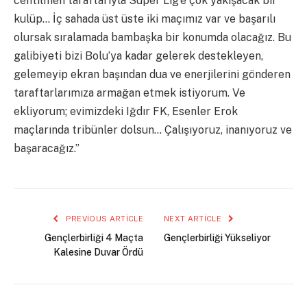
centilmen taraftarıyla Süper Lig’e çok yakışacak bir
kulüp… İç sahada üst üste iki maçımız var ve başarılı
olursak sıralamada bambaşka bir konumda olacağız. Bu
galibiyeti bizi Bolu’ya kadar gelerek destekleyen,
gelemeyip ekran başından dua ve enerjilerini gönderen
taraftarlarımıza armağan etmek istiyorum. Ve
ekliyorum; evimizdeki Iğdır FK, Esenler Erok
maçlarında tribünler dolsun… Çalışıyoruz, inanıyoruz ve
başaracağız.”
PREVIOUS ARTICLE
NEXT ARTICLE
Gençlerbirliği 4 Maçta
Gençlerbirliği Yükseliyor
Kalesine Duvar Ördü