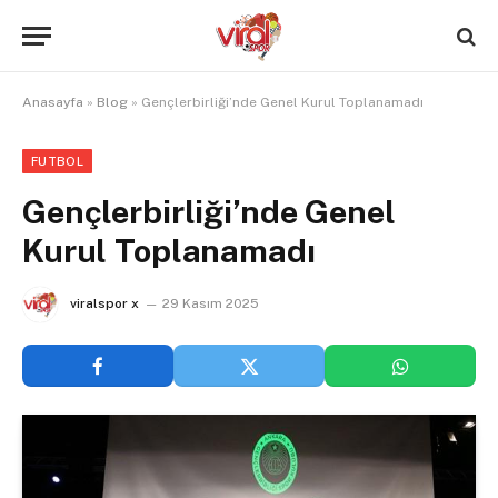
Anasayfa
»
Blog
»
Gençlerbirliği’nde Genel Kurul Toplanamadı
FUTBOL
Gençlerbirliği’nde Genel
Kurul Toplanamadı
viralspor x
29 Kasım 2025