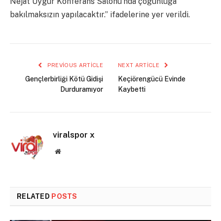
Nejat Uygur Konferans Salonu’nda çoğunluğa
bakılmaksızın yapılacaktır.” ifadelerine yer verildi.
PREVIOUS ARTICLE
NEXT ARTICLE
Gençlerbirliği Kötü Gidişi
Keçiörengücü Evinde
Durduramıyor
Kaybetti
viralspor x
Website
RELATED
POSTS