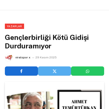
YAZARLAR
Gençlerbirliği Kötü Gidişi
Durduramıyor
viralspor x
29 Kasım 2025