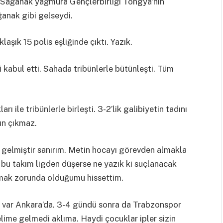
. Sağanak yağmura Gençlerbirliği Tongya’nın
ğanak gibi gelseydi.
şık 15 polis eşliğinde çıktı. Yazık.
 kabul etti. Sahada tribünlerle bütünleşti. Tüm
 ile tribünlerle birleşti. 3-2’lik galibiyetin tadını
un çıkmaz.
a gelmiştir sanırım. Metin hocayı görevden almakla
r bu takım ligden düşerse ne yazık ki suçlanacak
zmak zorunda olduğumu hissettim.
var Ankara’da. 3-4 gündü sonra da Trabzonspor
lime gelmedi aklıma. Haydi çocuklar ipler sizin