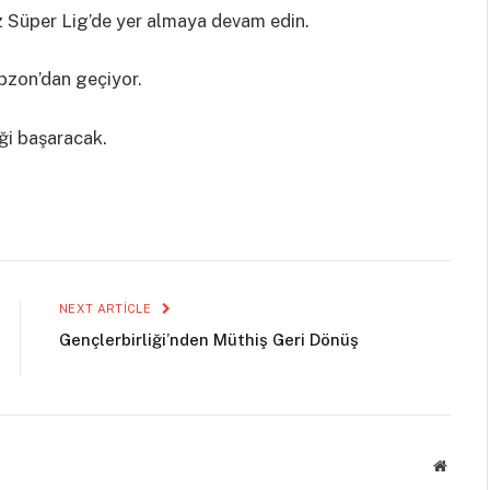
iz Süper Lig’de yer almaya devam edin.
abzon’dan geçiyor.
ği başaracak.
NEXT ARTICLE
Gençlerbirliği’nden Müthiş Geri Dönüş
Websit