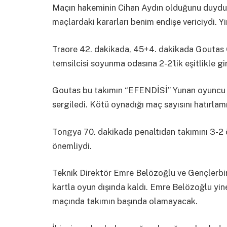
Maçın hakeminin Cihan Aydın olduğunu duyd
maçlardaki kararları benim endişe vericiydi. Yi
Traore 42. dakikada, 45+4. dakikada Goutas Ge
temsilcisi soyunma odasına 2-2’lik eşitlikle gir
Goutas bu takımın “EFENDİSİ” Yunan oyuncu
sergiledi. Kötü oynadığı maç sayısını hatırla
Tongya 70. dakikada penaltıdan takımını 3-2 ön
önemliydi.
Teknik Direktör Emre Belözoğlu ve Gençlerbir
kartla oyun dışında kaldı. Emre Belözoğlu yin
maçında takımın başında olamayacak.