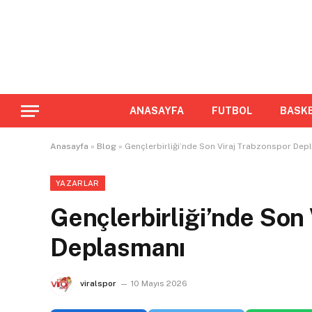
ANASAYFA
FUTBOL
BASK
Anasayfa
»
Blog
»
Gençlerbirliği’nde Son Viraj Trabzonspor Dep
YAZARLAR
Gençlerbirliği’nde Son
Deplasmanı
viralspor
10 Mayıs 2026