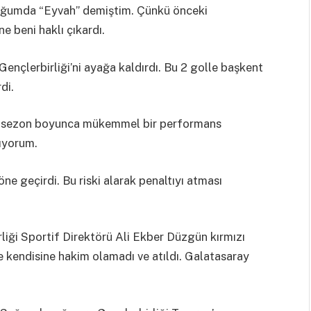
uğumda “Eyvah” demiştim. Çünkü önceki
ne beni haklı çıkardı.
nçlerbirliği’ni ayağa kaldırdı. Bu 2 golle başkent
di.
 sezon boyunca mükemmel bir performans
mıyorum.
e geçirdi. Bu riski alarak penaltıyı atması
liği Sportif Direktörü Ali Ekber Düzgün kırmızı
e kendisine hakim olamadı ve atıldı. Galatasaray