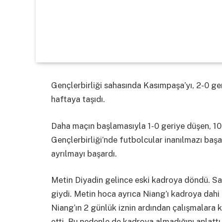
Gençlerbirliği sahasında Kasımpaşa’yı, 2-0 g
haftaya taşıdı.
Daha maçın başlamasıyla 1-0 geriye düşen, 1
Gençlerbirliği’nde futbolcular inanılmazı başa
ayrılmayı başardı.
Metin Diyadin gelince eski kadroya döndü. S
giydi. Metin hoca ayrıca Niang’ı kadroya dahi 
Niang’ın 2 günlük iznin ardından çalışmalara k
etti. Bu nedenle de kadroya almadığını anlattı