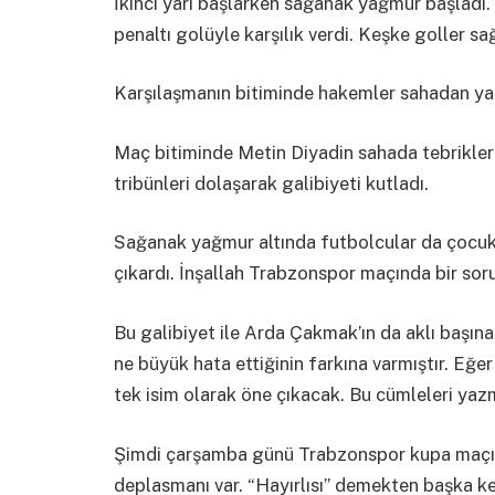
İkinci yarı başlarken sağanak yağmur başladı
penaltı golüyle karşılık verdi. Keşke goller sa
Karşılaşmanın bitiminde hakemler sahadan yakla
Maç bitiminde Metin Diyadin sahada tebrikleri
tribünleri dolaşarak galibiyeti kutladı.
Sağanak yağmur altında futbolcular da çocukları
çıkardı. İnşallah Trabzonspor maçında bir sor
Bu galibiyet ile Arda Çakmak’ın da aklı başın
ne büyük hata ettiğinin farkına varmıştır. Eğe
tek isim olarak öne çıkacak. Bu cümleleri ya
Şimdi çarşamba günü Trabzonspor kupa maçı 
deplasmanı var. “Hayırlısı” demekten başka ke