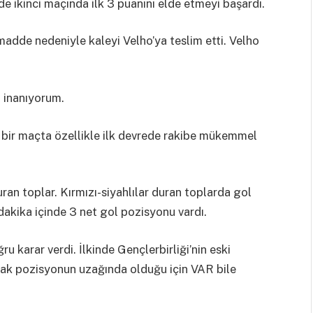
e ikinci maçında ilk 3 puanını elde etmeyi başardı.
madde nedeniyle kaleyi Velho’ya teslim etti. Velho
a inanıyorum.
ez bir maçta özellikle ilk devrede rakibe mükemmel
uran toplar. Kırmızı-siyahlılar duran toplarda gol
 dakika içinde 3 net gol pozisyonu vardı.
 karar verdi. İlkinde Gençlerbirliği’nin eski
ncak pozisyonun uzağında olduğu için VAR bile