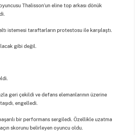
i oyuncusu Thalisson’un eline top arkası dönük
di.
ltı istemesi taraftarların protestosu ile karşılaştı.
lacak gibi değil.
ldi.
azla geri çekildi ve defans elemanlarının üzerine
aşıdı, engelledi.
başarılı bir performans sergiledi. Özellikle uzatma
maçın skorunu belirleyen oyuncu oldu.