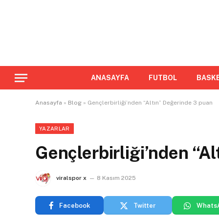
ANASAYFA
FUTBOL
BASK
Anasayfa
»
Blog
»
Gençlerbirliği’nden “Altın” Değerinde 3 puan
YAZARLAR
Gençlerbirliği’nden “A
viralspor x
8 Kasım 2025
Facebook
Twitter
Whats