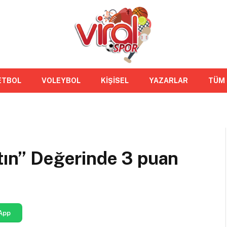
ETBOL
VOLEYBOL
KİŞİSEL
YAZARLAR
TÜM
ltın” Değerinde 3 puan
App