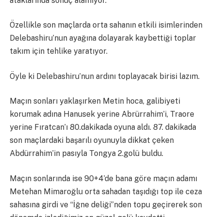
ataklarında sonuç alamıyor.
Özellikle son maçlarda orta sahanın etkili isimlerinden
Delebashiru’nun ayağına dolayarak kaybettiği toplar
takım için tehlike yaratıyor.
Öyle ki Delebashiru’nun ardını toplayacak birisi lazım.
Maçın sonları yaklaşırken Metin hoca, galibiyeti
korumak adına Hanusek yerine Abrürrahim’i, Traore
yerine Fıratcan’ı 80.dakikada oyuna aldı. 87. dakikada
son maçlardaki başarılı oyunuyla dikkat çeken
Abdürrahim’in pasıyla Tongya 2.golü buldu.
Maçın sonlarında ise 90+4’de bana göre maçın adamı
Metehan Mimaroğlu orta sahadan taşıdığı top ile ceza
sahasına girdi ve “İğne deliği”nden topu geçirerek son