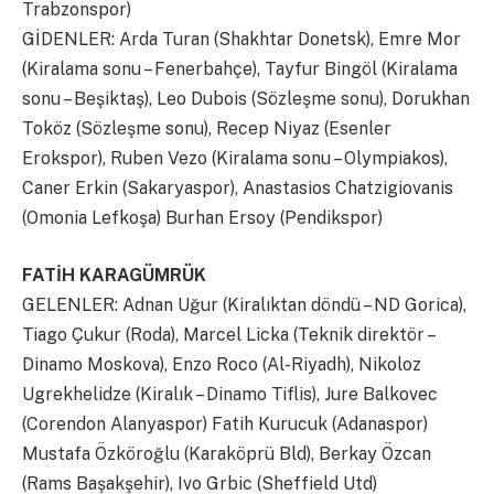
Trabzonspor)
GİDENLER: Arda Turan (Shakhtar Donetsk), Emre Mor
(Kiralama sonu – Fenerbahçe), Tayfur Bingöl (Kiralama
sonu – Beşiktaş), Leo Dubois (Sözleşme sonu), Dorukhan
Toköz (Sözleşme sonu), Recep Niyaz (Esenler
Erokspor), Ruben Vezo (Kiralama sonu – Olympiakos),
Caner Erkin (Sakaryaspor), Anastasios Chatzigiovanis
(Omonia Lefkoşa) Burhan Ersoy (Pendikspor)
FATİH KARAGÜMRÜK
GELENLER: Adnan Uğur (Kiralıktan döndü – ND Gorica),
Tiago Çukur (Roda), Marcel Licka (Teknik direktör –
Dinamo Moskova), Enzo Roco (Al-Riyadh), Nikoloz
Ugrekhelidze (Kiralık – Dinamo Tiflis), Jure Balkovec
(Corendon Alanyaspor) Fatih Kurucuk (Adanaspor)
Mustafa Özköroğlu (Karaköprü Bld), Berkay Özcan
(Rams Başakşehir), Ivo Grbic (Sheffield Utd)