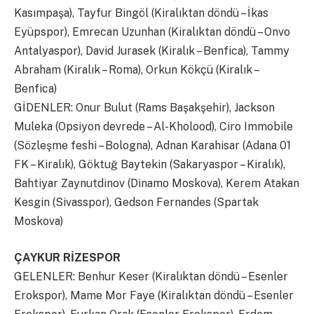
Kasımpaşa), Tayfur Bingöl (Kiralıktan döndü – İkas
Eyüpspor), Emrecan Uzunhan (Kiralıktan döndü – Onvo
Antalyaspor), David Jurasek (Kiralık – Benfica), Tammy
Abraham (Kiralık – Roma), Orkun Kökçü (Kiralık –
Benfica)
GİDENLER: Onur Bulut (Rams Başakşehir), Jackson
Muleka (Opsiyon devrede – Al-Kholood), Ciro Immobile
(Sözleşme feshi – Bologna), Adnan Karahisar (Adana 01
FK – Kiralık), Göktuğ Baytekin (Sakaryaspor – Kiralık),
Bahtiyar Zaynutdinov (Dinamo Moskova), Kerem Atakan
Kesgin (Sivasspor), Gedson Fernandes (Spartak
Moskova)
ÇAYKUR RİZESPOR
GELENLER: Benhur Keser (Kiralıktan döndü – Esenler
Erokspor), Mame Mor Faye (Kiralıktan döndü – Esenler