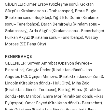
GİDENLER: Ömer Ersoy (Sözleşme sonu), Göktan
Gürpüz (Kiralama sonu – Trabzonspor), Emre Bilgin
(Kiralama sonu – Beşiktaş), Yiğit Efe Demir (Kiralama
sonu – Fenerbahçe), Baran Demiroğlu (Kiralam sonu –
Galatasaray), Arda Akgün (Kiralama sonu – Fenerbahçe),
Furkan Akyüz (Kiralama sonu – Fenerbahçe), Wesley
Moraes (SZ Peng City)
FENERBAHÇE
GELENLER: Sofyan Amrabat (Opsiyon devrede –
Fiorentina), Cengiz Ünder (Kiralıktan döndü – Los
Angeles FC), Ognjen Mimovic (Kiralıktan döndü – Zenit),
Lincoln (Kiralıktan döndü – Hull City), Miha Zajc
(Kiralıktan döndü – Toulouse), Bartuğ Elmaz (Kiralıktan
döndü – NK Maribor), Emre Mor (Kiralıktan döndü – ikas
Eyüpspor), Omar Fayed (Kiralıktan döndü – Beerschot),
Emir Ortakaya (Kiralıktan döndü – Beerschot), Jhon