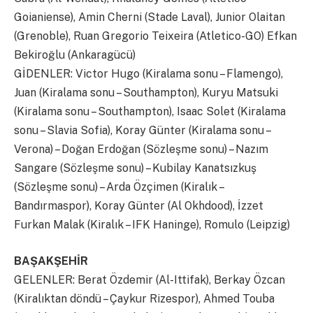
Goianiense), Amin Cherni (Stade Laval), Junior Olaitan
(Grenoble), Ruan Gregorio Teixeira (Atletico-GO) Efkan
Bekiroğlu (Ankaragücü)
GİDENLER: Victor Hugo (Kiralama sonu – Flamengo),
Juan (Kiralama sonu – Southampton), Kuryu Matsuki
(Kiralama sonu – Southampton), Isaac Solet (Kiralama
sonu – Slavia Sofia), Koray Günter (Kiralama sonu –
Verona) – Doğan Erdoğan (Sözleşme sonu) – Nazım
Sangare (Sözleşme sonu) – Kubilay Kanatsızkuş
(Sözleşme sonu) – Arda Özçimen (Kiralık –
Bandırmaspor), Koray Günter (Al Okhdood), İzzet
Furkan Malak (Kiralık – IFK Haninge), Romulo (Leipzig)
BAŞAKŞEHİR
GELENLER: Berat Özdemir (Al-Ittifak), Berkay Özcan
(Kiralıktan döndü – Çaykur Rizespor), Ahmed Touba