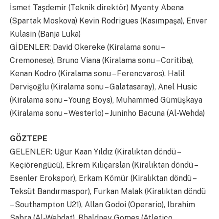
İsmet Taşdemir (Teknik direktör) Myenty Abena
(Spartak Moskova) Kevin Rodrigues (Kasımpaşa), Enver
Kulasin (Banja Luka)
GİDENLER: David Okereke (Kiralama sonu –
Cremonese), Bruno Viana (Kiralama sonu – Coritiba),
Kenan Kodro (Kiralama sonu – Ferencvaros), Halil
Dervişoğlu (Kiralama sonu – Galatasaray), Anel Husic
(Kiralama sonu – Young Boys), Muhammed Gümüşkaya
(Kiralama sonu – Westerlo) – Juninho Bacuna (Al-Wehda)
GÖZTEPE
GELENLER: Uğur Kaan Yıldız (Kiralıktan döndü –
Keçiörengücü), Ekrem Kılıçarslan (Kiralıktan döndü –
Esenler Erokspor), Erkam Kömür (Kiralıktan döndü –
Teksüt Bandırmaspor), Furkan Malak (Kiralıktan döndü
– Southampton U21), Allan Godoi (Operario), Ibrahim
Sabra (Al-Wehdat), Rhaldney Gomes (Atletico