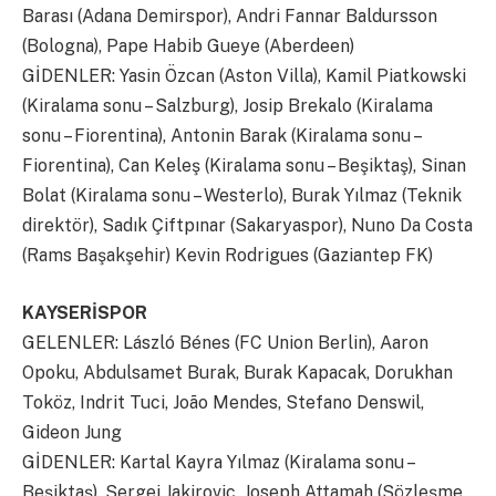
Barası (Adana Demirspor), Andri Fannar Baldursson
(Bologna), Pape Habib Gueye (Aberdeen)
GİDENLER: Yasin Özcan (Aston Villa), Kamil Piatkowski
(Kiralama sonu – Salzburg), Josip Brekalo (Kiralama
sonu – Fiorentina), Antonin Barak (Kiralama sonu –
Fiorentina), Can Keleş (Kiralama sonu – Beşiktaş), Sinan
Bolat (Kiralama sonu – Westerlo), Burak Yılmaz (Teknik
direktör), Sadık Çiftpınar (Sakaryaspor), Nuno Da Costa
(Rams Başakşehir) Kevin Rodrigues (Gaziantep FK)
KAYSERİSPOR
GELENLER: László Bénes (FC Union Berlin), Aaron
Opoku, Abdulsamet Burak, Burak Kapacak, Dorukhan
Toköz, Indrit Tuci, João Mendes, Stefano Denswil,
Gideon Jung
GİDENLER: Kartal Kayra Yılmaz (Kiralama sonu –
Beşiktaş), Sergej Jakirovic, Joseph Attamah (Sözleşme