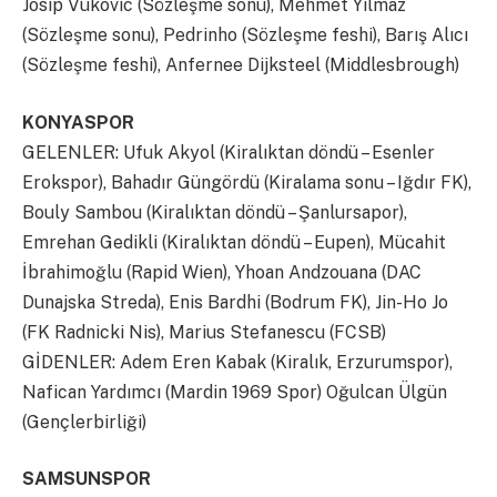
Josip Vukovic (Sözleşme sonu), Mehmet Yılmaz
(Sözleşme sonu), Pedrinho (Sözleşme feshi), Barış Alıcı
(Sözleşme feshi), Anfernee Dijksteel (Middlesbrough)
KONYASPOR
GELENLER: Ufuk Akyol (Kiralıktan döndü – Esenler
Erokspor), Bahadır Güngördü (Kiralama sonu – Iğdır FK),
Bouly Sambou (Kiralıktan döndü – Şanlursapor),
Emrehan Gedikli (Kiralıktan döndü – Eupen), Mücahit
İbrahimoğlu (Rapid Wien), Yhoan Andzouana (DAC
Dunajska Streda), Enis Bardhi (Bodrum FK), Jin-Ho Jo
(FK Radnicki Nis), Marius Stefanescu (FCSB)
GİDENLER: Adem Eren Kabak (Kiralık, Erzurumspor),
Nafican Yardımcı (Mardin 1969 Spor) Oğulcan Ülgün
(Gençlerbirliği)
SAMSUNSPOR