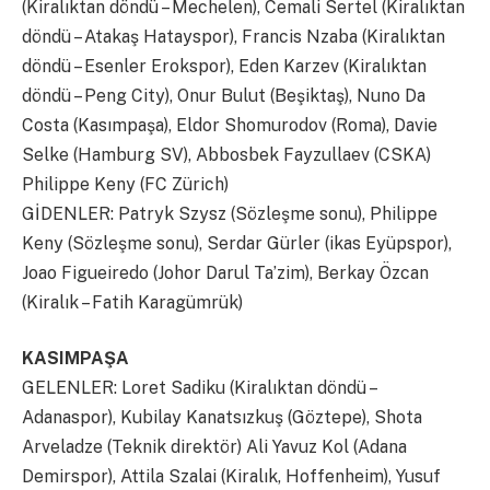
(Kiralıktan döndü – Mechelen), Cemali Sertel (Kiralıktan
döndü – Atakaş Hatayspor), Francis Nzaba (Kiralıktan
döndü – Esenler Erokspor), Eden Karzev (Kiralıktan
döndü – Peng City), Onur Bulut (Beşiktaş), Nuno Da
Costa (Kasımpaşa), Eldor Shomurodov (Roma), Davie
Selke (Hamburg SV), Abbosbek Fayzullaev (CSKA)
Philippe Keny (FC Zürich)
GİDENLER: Patryk Szysz (Sözleşme sonu), Philippe
Keny (Sözleşme sonu), Serdar Gürler (ikas Eyüpspor),
Joao Figueiredo (Johor Darul Ta’zim), Berkay Özcan
(Kiralık – Fatih Karagümrük)
KASIMPAŞA
GELENLER: Loret Sadiku (Kiralıktan döndü –
Adanaspor), Kubilay Kanatsızkuş (Göztepe), Shota
Arveladze (Teknik direktör) Ali Yavuz Kol (Adana
Demirspor), Attila Szalai (Kiralık, Hoffenheim), Yusuf