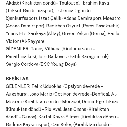
Akdağ (Kiralıktan döndü – Toulouse), İbrahim Kaya
(Teksüt Bandırmaspor), Uchenna Ogundu
(Şanlıurfaspor), İzzet Çelik (Adana Demirspor), Maestro
(Adana Demirspor), Bedirhan Özyurt (Rams Başakşehir),
Yunus Efe Sarıkaya (Altay), Güven Yalçın (Genoa), Paulo
Victor (Al-Rayyan)
GİDENLER: Tonny Vilhena (Kiralama sonu –
Panathinaikos), Jure Balkovec (Fatih Karagümrük),
Sergio Cordova (BSC Young Boys)
BEŞİKTAŞ
GELENLER: Felix Uduokhai (Opsiyon devrede –
Augsburg), Joao Mario (Opsiyon devrede -Benfica), Al-
Musrati (Kiralıktan döndü – Monaco), Demir Ege Tıknaz
(Kiralıktan döndü – Rio Ave), Jean Onana (Kiralıktan
döndü – Genoa), Kartal Kayra Yılmaz (Kiralıktan döndü –
Bellona Kayserispor), Can Keleş (Kiralıktan döndü –