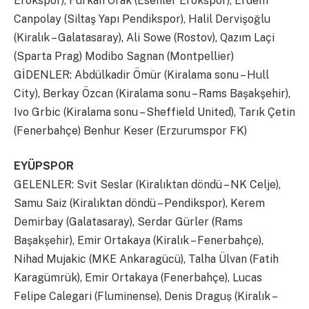
Erokspor), Furkan Orak (Esenler Erokspor), Erdem
Canpolay (Siltaş Yapı Pendikspor), Halil Dervişoğlu
(Kiralık – Galatasaray), Ali Sowe (Rostov), Qazım Laçi
(Sparta Prag) Modibo Sagnan (Montpellier)
GİDENLER: Abdülkadir Ömür (Kiralama sonu – Hull
City), Berkay Özcan (Kiralama sonu – Rams Başakşehir),
Ivo Grbic (Kiralama sonu – Sheffield United), Tarık Çetin
(Fenerbahçe) Benhur Keser (Erzurumspor FK)
EYÜPSPOR
GELENLER: Svit Seslar (Kiralıktan döndü – NK Celje),
Samu Saiz (Kiralıktan döndü – Pendikspor), Kerem
Demirbay (Galatasaray), Serdar Gürler (Rams
Başakşehir), Emir Ortakaya (Kiralık – Fenerbahçe),
Nihad Mujakic (MKE Ankaragücü), Talha Ülvan (Fatih
Karagümrük), Emir Ortakaya (Fenerbahçe), Lucas
Felipe Calegari (Fluminense), Denis Draguș (Kiralık –