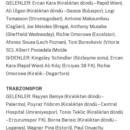
GELENLER: Ercan Kara (Kiralıktan döndü – Rapid Wien),
Ali Ülgen (Kiralıktan döndü – Geosis Boluspor), Logi
Tomasson (Stromsgodset), Antoine Makoumbou
(Cagliari), Joe Mendes (Braga), Anthony Musaba
(Sheffield Wednesday), Richie Omorowa (Excelsior),
Afonso Sousa (Lech Poznan), Toni Borevkovic (Vitoria
SC), Albert Posiadala (Molde
GİDENLER: Kingsley Schindler (Sözleşme sonu), Ercan
Kara (Rapid Wien) Ali Kılıç (Erciyes 38 FK), Richie
Omorowa (Kiralık – Degerfors)
TRABZONSPOR
GELENLER: Rayyan Baniya (Kiralıktan döndü –
Palermo), Poyraz Yıldırım (Kiralıktan döndü – Central
Hospital Ümraniyespor), Tonio Teklic (Kiralıktan döndü
– Erzurumspor FK), Borna Barisic (Kiralıktan döndü –
Leganes), Wagner Pina (Estoril), Paul Onuachu