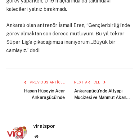
görev yaparken, U 19 maçlarında da takımdaki
kalecileri yalnız bırakmadı.
Ankaralı olan antrenör İsmail Eren, “Gençlerbirliği’nde
görev almaktan son derece mutluyum. Bu yıl tekrar
Süper Lig’e çıkacağımıza inanıyorum…Büyük bir
camiayız.” dedi
PREVIOUS ARTICLE
NEXT ARTICLE
Hasan Hüseyin Acar
Ankaragücü’nde Altyapı
Ankaragücü’nde
Mucizesi ve Mahmut Akan…
viralspor
Website