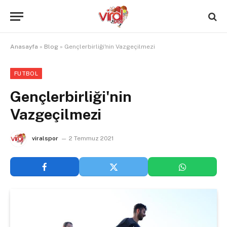
Anasayfa
»
Blog
»
Gençlerbirliği'nin Vazgeçilmezi
FUTBOL
Gençlerbirliği'nin
Vazgeçilmezi
viralspor
2 Temmuz 2021