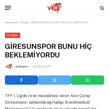
Anasayfa
»
Blog
»
GİRESUNSPOR BUNU HİÇ BEKLEMİYORDU
FUTBOL
GİRESUNSPOR BUNU HİÇ
BEKLEMİYORDU
viralspor
22 Ekim 2017
TFF 1. Lig’de zirve mücadelesi veren Akın Çorap
Giresunspor, sahasında ağırladığı Grandmedical
Manisaspor’a 1-0 yenilerek zirve yolunda önemli bir