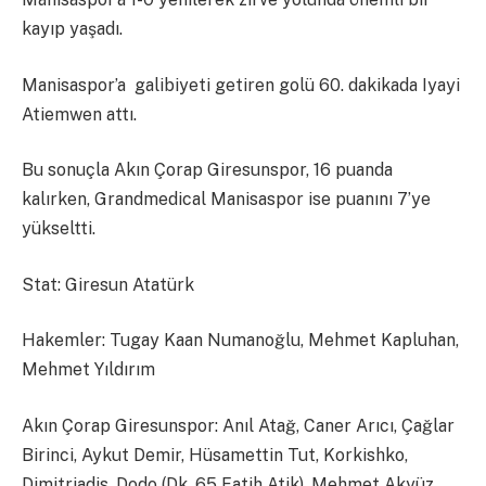
kayıp yaşadı.
Manisaspor’a galibiyeti getiren golü 60. dakikada Iyayi
Atiemwen attı.
Bu sonuçla Akın Çorap Giresunspor, 16 puanda
kalırken, Grandmedical Manisaspor ise puanını 7’ye
yükseltti.
Stat: Giresun Atatürk
Hakemler: Tugay Kaan Numanoğlu, Mehmet Kapluhan,
Mehmet Yıldırım
Akın Çorap Giresunspor: Anıl Atağ, Caner Arıcı, Çağlar
Birinci, Aykut Demir, Hüsamettin Tut, Korkishko,
Dimitriadis, Dodo (Dk. 65 Fatih Atik), Mehmet Akyüz