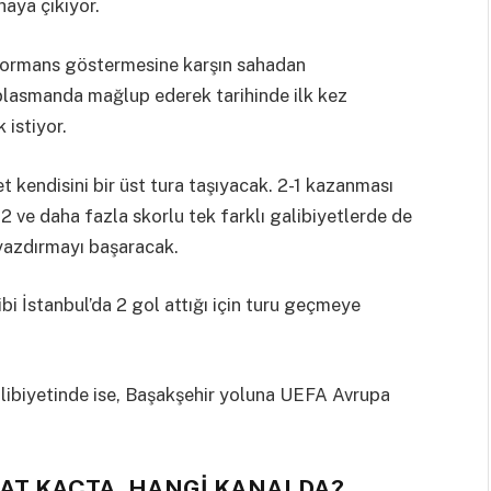
aya çıkıyor.
erformans göstermesine karşın sahadan
eplasmanda mağlup ederek tarihinde ilk kez
istiyor.
et kendisini bir üst tura taşıyacak. 2-1 kazanması
 ve daha fazla skorlu tek farklı galibiyetlerde de
yazdırmayı başaracak.
bi İstanbul’da 2 gol attığı için turu geçmeye
galibiyetinde ise, Başakşehir yoluna UEFA Avrupa
AT KAÇTA, HANGİ KANALDA?