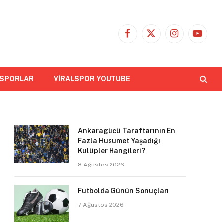
Facebook
X
Instagram
YouTub
(Twitter)
 SPORLAR
VİRALSPOR YOUTUBE
Ankaragücü Taraftarının En
Fazla Husumet Yaşadığı
Kulüpler Hangileri?
8 Ağustos 2026
Futbolda Günün Sonuçları
7 Ağustos 2026