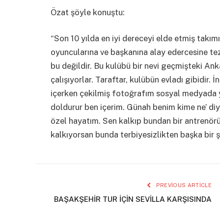
Özat şöyle konuştu:
“Son 10 yılda en iyi dereceyi elde etmiş takımı
oyuncularına ve başkanına alay edercesine te
bu değildir. Bu kulübü bir nevi geçmişteki A
çalışıyorlar. Taraftar, kulübün evladı gibidir
içerken çekilmiş fotoğrafım sosyal medyada ya
doldurur ben içerim. Günah benim kime ne’ diye
özel hayatım. Sen kalkıp bundan bir antrenörü
kalkıyorsan bunda terbiyesizlikten başka bir ş
PREVIOUS ARTICLE
BAŞAKŞEHİR TUR İÇİN SEVİLLA KARŞISINDA