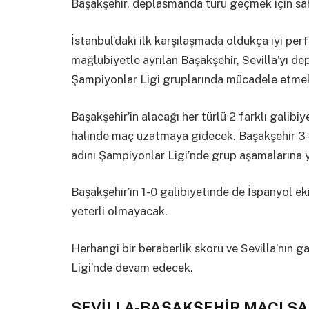
Başakşehir, deplasmanda turu geçmek için sah
İstanbul’daki ilk karşılaşmada oldukça iyi p
mağlubiyetle ayrılan Başakşehir, Sevilla’yı d
Şampiyonlar Ligi gruplarında mücadele etmek 
Başakşehir’in alacağı her türlü 2 farklı galibiy
halinde maç uzatmaya gidecek. Başakşehir 3-2
adını Şampiyonlar Ligi’nde grup aşamalarına 
Başakşehir’in 1-0 galibiyetinde de İspanyol eki
yeterli olmayacak.
Herhangi bir beraberlik skoru ve Sevilla’nın 
Ligi’nde devam edecek.
SEVİLLA-BAŞAKŞEHİR MAÇI SA