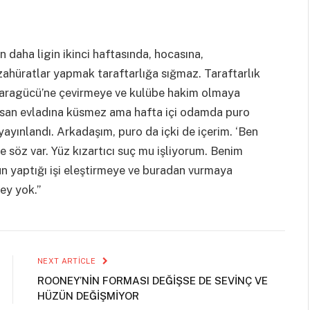
n daha ligin ikinci haftasında, hocasına,
zahüratlar yapmak taraftarlığa sığmaz. Taraftarlık
nkaragücü’ne çevirmeye ve kulübe hakim olmaya
. İnsan evladına küsmez ama hafta içi odamda puro
yınlandı. Arkadaşım, puro da içki de içerim. ‘Ben
 söz var. Yüz kızartıcı suç mu işliyorum. Benim
n yaptığı işi eleştirmeye ve buradan vurmaya
ey yok.”
NEXT ARTICLE
ROONEY’NİN FORMASI DEĞİŞSE DE SEVİNÇ VE
HÜZÜN DEĞİŞMİYOR