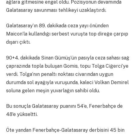
ağlara gitmesine engel oldu. Pozisyonun devamında
Galatasaray savunması tehlikeyi uzaklaştırdı.
Galatasaray’ın 89. dakikada ceza yayı önünden
Maicon’la kullandığı serbest vuruşta top direğe çarpıp
dışarı çıktı.
90+4. dakikada Sinan Gümüş’ün pasıyla ceza sahası sağ
çaprazında topla buluşan Gomis, topu Tolga Ciğerci’ye
verdi. Tolga’nın penaltı noktası civarından uygun
durumda sol ayağıyla vuruşunda, kaleci Volkan Demirel
soluna gelen meşin yuvarlağın sahibi oldu.
Bu sonuçla Galatasaray puanını 54’e, Fenerbahçe de
48’e yükseltti.
Öte yandan Fenerbahçe-Galatasaray derbisini 45 bin