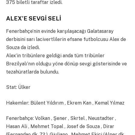
375 biletli taraftar izledi.
ALEX’E SEVGİ SELİ
Fenerbahçe’nin evinde karşılaşacağı Galatasaray
derbisini sarı lacivertlilerin efsane futbolcusu Alex de
Souza da izledi.
Alex’in tribünlere geldiği anda tüm tribünler
Brezilyalı’nın olduğu yöne dönüp sevgi gösterisinde ve
tezahüratlarda bulundu.
Stat: Ülker
Hakemler: Bülent Yıldırım , Ekrem Kan , Kemal Yılmaz
Fenerbahçe: Volkan , Şener , Skrtel , Neustadter ,
Hasan Ali , Mehmet Topal , Josef de Souza , Dirar
(Fernandao dk. 72 ), Giuliano , Mehmet Ekici (Alper dk.