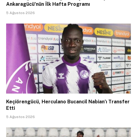
Ankaragücü’nün İlk Hafta Programı
5 Ağustos 2026
Keçiörengücü, Herculano Bucancil Nabian’ı Transfer
Etti
5 Ağustos 2026