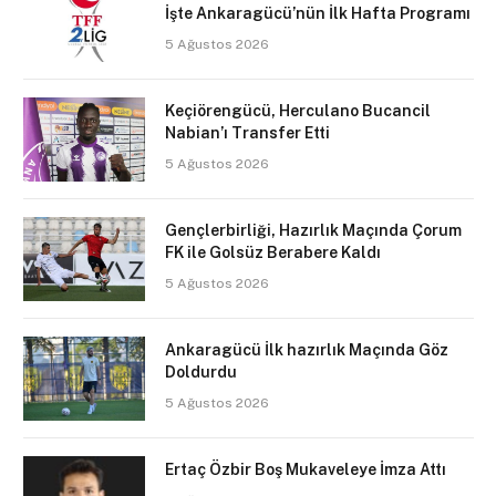
İşte Ankaragücü’nün İlk Hafta Programı
5 Ağustos 2026
Keçiörengücü, Herculano Bucancil
Nabian’ı Transfer Etti
5 Ağustos 2026
Gençlerbirliği, Hazırlık Maçında Çorum
FK ile Golsüz Berabere Kaldı
5 Ağustos 2026
Ankaragücü İlk hazırlık Maçında Göz
Doldurdu
5 Ağustos 2026
Ertaç Özbir Boş Mukaveleye İmza Attı