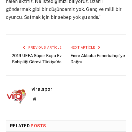
halen aktifiz. Ne istediğimizi biliyoruz. Ozan’ı
göndermek gibi bir düşüncemiz yok. Genç ve milli bir
oyuncu. Satmak için bir sebep yok şu anda.”
PREVIOUS ARTICLE
NEXT ARTICLE
2019 UEFA Süper Kupa Ev
Emre Akbaba Fenerbahçe’ye
Sahipliği Görevi Türkiye’de
Doğru
viralspor
Website
RELATED
POSTS