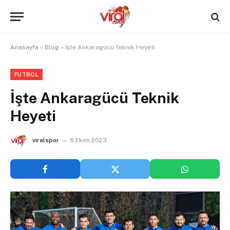
Anasayfa
»
Blog
»
İşte Ankaragücü Teknik Heyeti
FUTBOL
İşte Ankaragücü Teknik
Heyeti
viralspor
6 Ekim 2023