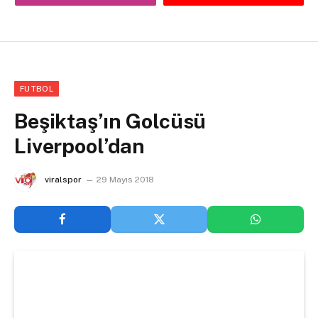
FUTBOL
Beşiktaş’ın Golcüsü
Liverpool’dan
viralspor
29 Mayıs 2018