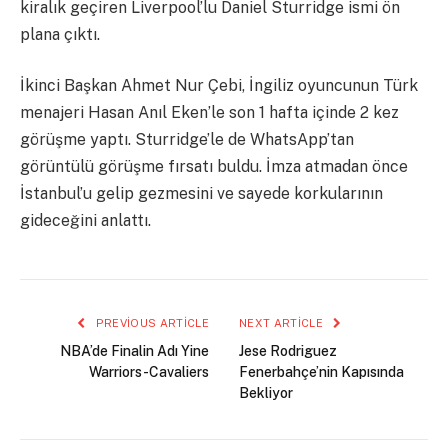
kiralık geçiren Liverpool’lu Daniel Sturridge ismi ön
plana çıktı.
İkinci Başkan Ahmet Nur Çebi, İngiliz oyuncunun Türk
menajeri Hasan Anıl Eken’le son 1 hafta içinde 2 kez
görüşme yaptı. Sturridge’le de WhatsApp’tan
görüntülü görüşme fırsatı buldu. İmza atmadan önce
İstanbul’u gelip gezmesini ve sayede korkularının
gideceğini anlattı.
PREVIOUS ARTICLE
NEXT ARTICLE
NBA’de Finalin Adı Yine
Jese Rodriguez
Warriors-Cavaliers
Fenerbahçe’nin Kapısında
Bekliyor