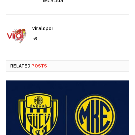
İMZALADI
viralspor
Website
RELATED
POSTS