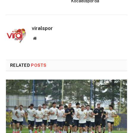
Kocaelispor’da
viralspor
Website
RELATED
POSTS