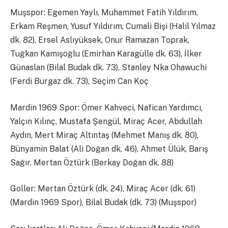
Muşspor: Egemen Yaylı, Muhammet Fatih Yıldırım,
Erkam Reşmen, Yusuf Yıldırım, Cumali Bişi (Halil Yılmaz
dk. 82), Ersel Aslıyüksek, Onur Ramazan Toprak,
Tuğkan Kamışoğlu (Emirhan Karagülle dk. 63), İlker
Günaslan (Bilal Budak dk. 73), Stanley Nka Ohawuchi
(Ferdi Burgaz dk. 73), Seçim Can Koç
Mardin 1969 Spor: Ömer Kahveci, Nafican Yardımcı,
Yalçın Kılınç, Mustafa Şengül, Miraç Acer, Abdullah
Aydın, Mert Miraç Altıntaş (Mehmet Manış dk. 80),
Bünyamin Balat (Ali Doğan dk. 46), Ahmet Ülük, Barış
Sağır, Mertan Öztürk (Berkay Doğan dk. 88)
Goller: Mertan Öztürk (dk. 24), Miraç Acer (dk. 61)
(Mardin 1969 Spor), Bilal Budak (dk. 73) (Muşspor)