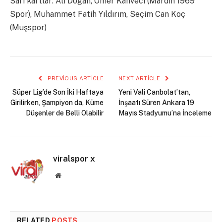
Sarı kartlar: Ali Doğan, Ömer Kahveci (Mardin 1969
Spor), Muhammet Fatih Yıldırım, Seçim Can Koç
(Muşspor)
PREVIOUS ARTICLE
NEXT ARTICLE
Süper Lig’de Son İki Haftaya
Yeni Vali Canbolat’tan,
Girilirken, Şampiyon da, Küme
İnşaatı Süren Ankara 19
Düşenler de Belli Olabilir
Mayıs Stadyumu’na İnceleme
viralspor x
Website
RELATED
POSTS