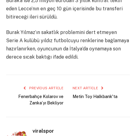
Burak’a ise 2,5 milyon euro’dan 3 yıllık kontrat teklif
eden Lecce’nın en geç 10 gün içerisinde bu transferi
bitireceği ileri sürüldü.
Burak Yılmaz’ın sakatlık problemini dert etmeyen
Serie A kulübü yıldız futbolcuyu renklerine bağlamaya
hazırlanırken, oyuncunun da İtalya’da oynamaya son
derece sıcak baktığı ifade edildi.
PREVIOUS ARTICLE
NEXT ARTICLE
Fenerbahçe Kolarov ve
Metin Toy Halkbank'ta
Zanka’yı Bekliyor
viralspor