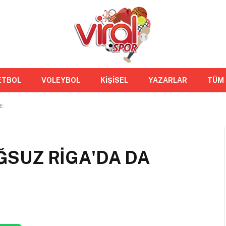
ETBOL
VOLEYBOL
KİŞİSEL
YAZARLAR
TÜM
E
UĞSUZ RİGA'DA DA