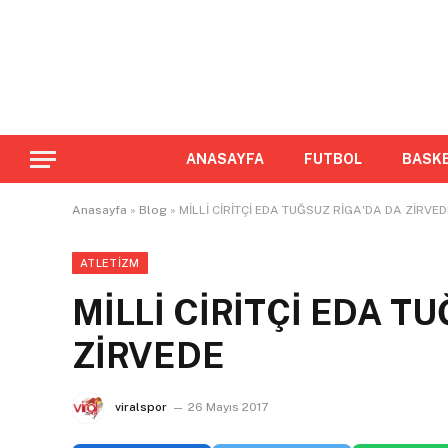
ANASAYFA
FUTBOL
BASK
Anasayfa
»
Blog
»
MİLLİ CİRİTÇİ EDA TUĞSUZ RİGA'DA DA ZİRVED
ATLETIZM
MİLLİ CİRİTÇİ EDA T
ZİRVEDE
viralspor
26 Mayıs 2017