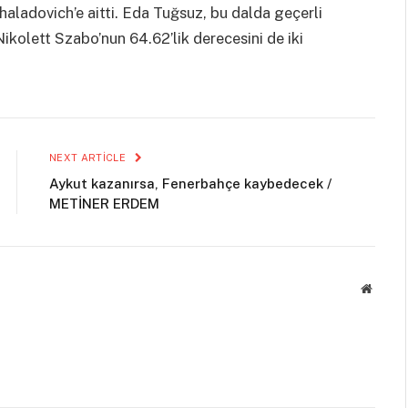
Khaladovich’e aitti. Eda Tuğsuz, bu dalda geçerli
kolett Szabo’nun 64.62’lik derecesini de iki
NEXT ARTICLE
Aykut kazanırsa, Fenerbahçe kaybedecek /
METİNER ERDEM
Websit