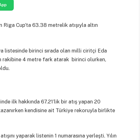
App
 Riga Cup’ta 63.38 metrelik atışıyla altın
istesinde birinci sırada olan milli ciritçi Eda
n rakibine 4 metre fark atarak birinci olurken,
oldu.
nde ilk hakkında 67.21’lik bir atış yapan 20
kazanırken kendisine ait Türkiye rekoruyla birlikte
tışını yaparak listenin 1 numarasına yerleşti. Yılın