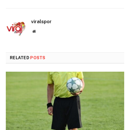
viralspor
Website
RELATED
POSTS