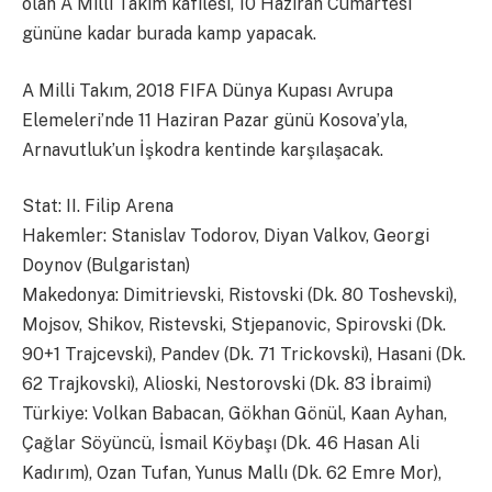
olan A Milli Takım kafilesi, 10 Haziran Cumartesi
gününe kadar burada kamp yapacak.
A Milli Takım, 2018 FIFA Dünya Kupası Avrupa
Elemeleri’nde 11 Haziran Pazar günü Kosova’yla,
Arnavutluk’un İşkodra kentinde karşılaşacak.
Stat: II. Filip Arena
Hakemler: Stanislav Todorov, Diyan Valkov, Georgi
Doynov (Bulgaristan)
Makedonya: Dimitrievski, Ristovski (Dk. 80 Toshevski),
Mojsov, Shikov, Ristevski, Stjepanovic, Spirovski (Dk.
90+1 Trajcevski), Pandev (Dk. 71 Trickovski), Hasani (Dk.
62 Trajkovski), Alioski, Nestorovski (Dk. 83 İbraimi)
Türkiye: Volkan Babacan, Gökhan Gönül, Kaan Ayhan,
Çağlar Söyüncü, İsmail Köybaşı (Dk. 46 Hasan Ali
Kadırım), Ozan Tufan, Yunus Mallı (Dk. 62 Emre Mor),