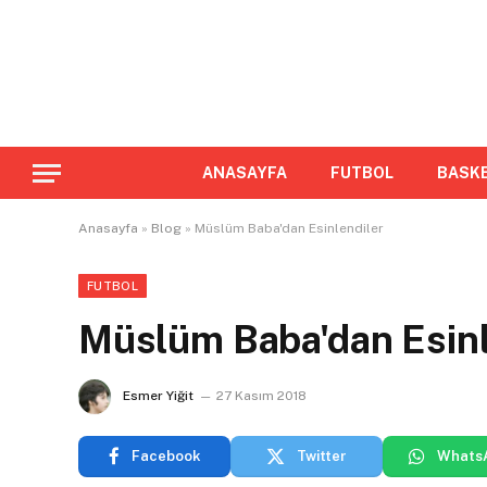
ANASAYFA
FUTBOL
BASK
Anasayfa
»
Blog
»
Müslüm Baba'dan Esinlendiler
FUTBOL
Müslüm Baba'dan Esinl
Esmer Yiğit
27 Kasım 2018
Facebook
Twitter
Whats