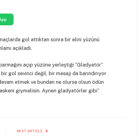
App
maçlarda gol attıktan sonra bir elini yüzünü
lamı açıkladı.
 parmağını açıp yüzüne yerleştiği ”Gladyatör”
bir gol sevinci değil, bir mesajı da barındırıyor
 devam etmek ve bundan ne olursa olsun ödün
skeni giymelisin. Aynen gladyatörler gibi”
NEXT ARTICLE