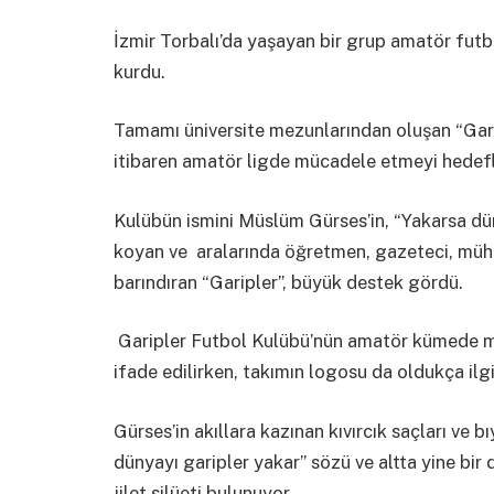
İzmir Torbalı’da yaşayan bir grup amatör fut
kurdu.
Tamamı üniversite mezunlarından oluşan “Gari
itibaren amatör ligde mücadele etmeyi hedefl
Kulübün ismini Müslüm Gürses’in, “Yakarsa dün
koyan ve aralarında öğretmen, gazeteci, mühe
barındıran “Garipler”, büyük destek gördü.
Garipler Futbol Kulübü’nün amatör kümede mü
ifade edilirken, takımın logosu da oldukça ilg
Gürses’in akıllara kazınan kıvırcık saçları ve 
dünyayı garipler yakar” sözü ve altta yine bi
jilet silüeti bulunuyor.