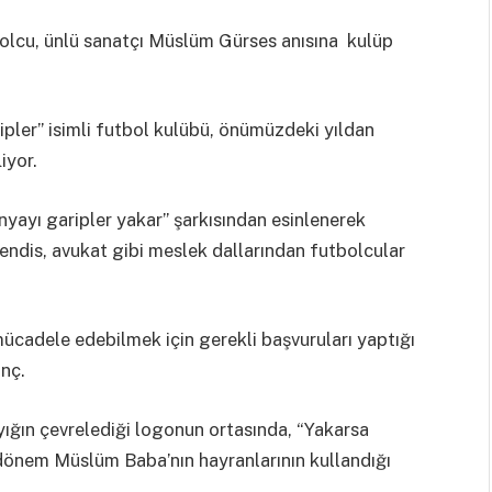
bolcu, ünlü sanatçı Müslüm Gürses anısına kulüp
pler” isimli futbol kulübü, önümüzdeki yıldan
iyor.
yayı garipler yakar” şarkısından esinlenerek
ndis, avukat gibi meslek dallarından futbolcular
cadele edebilmek için gerekli başvuruları yaptığı
inç.
bıyığın çevrelediği logonun ortasında, “Yakarsa
r dönem Müslüm Baba’nın hayranlarının kullandığı