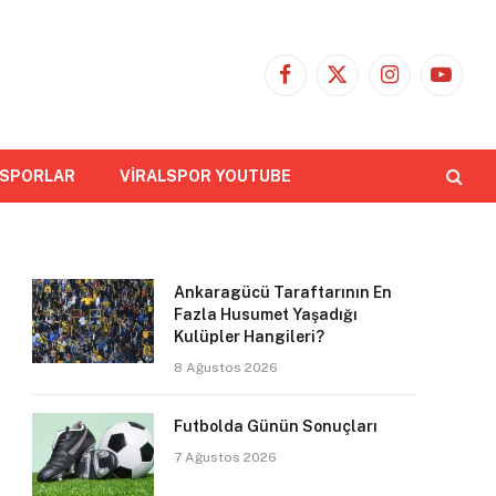
Facebook
X
Instagram
YouTub
(Twitter)
 SPORLAR
VİRALSPOR YOUTUBE
Ankaragücü Taraftarının En
Fazla Husumet Yaşadığı
Kulüpler Hangileri?
8 Ağustos 2026
Futbolda Günün Sonuçları
7 Ağustos 2026