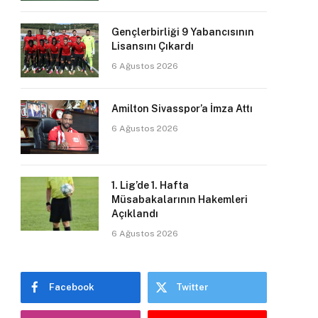
Gençlerbirliği 9 Yabancısının
Lisansını Çıkardı
6 Ağustos 2026
Amilton Sivasspor’a İmza Attı
6 Ağustos 2026
1. Lig’de 1. Hafta
Müsabakalarının Hakemleri
Açıklandı
6 Ağustos 2026
Facebook
Twitter