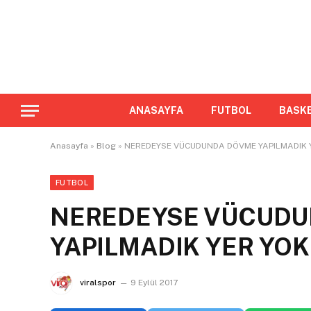
ANASAYFA
FUTBOL
BASK
Anasayfa
»
Blog
»
NEREDEYSE VÜCUDUNDA DÖVME YAPILMADIK 
FUTBOL
NEREDEYSE VÜCUD
YAPILMADIK YER YOK
viralspor
9 Eylül 2017