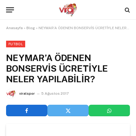
Anasayfa
»
Blog
»
NEYMAR’A ÖDENEN BONSERVİS ÜCRETİYLE NELER YAPILABİLİR?
FUTBOL
NEYMAR’A ÖDENEN
BONSERVİS ÜCRETİYLE
NELER YAPILABİLİR?
viralspor
5 Ağustos 2017