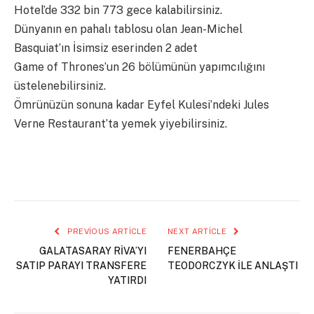
Hotel’de 332 bin 773 gece kalabilirsiniz.
Dünyanın en pahalı tablosu olan Jean-Michel
Basquiat’ın İsimsiz eserinden 2 adet
Game of Thrones’un 26 bölümünün yapımcılığını
üstelenebilirsiniz.
Ömrünüzün sonuna kadar Eyfel Kulesi’ndeki Jules
Verne Restaurant’ta yemek yiyebilirsiniz.
PREVIOUS ARTICLE
NEXT ARTICLE
GALATASARAY RİVA’YI
FENERBAHÇE
SATIP PARAYI TRANSFERE
TEODORCZYK İLE ANLAŞTI
YATIRDI